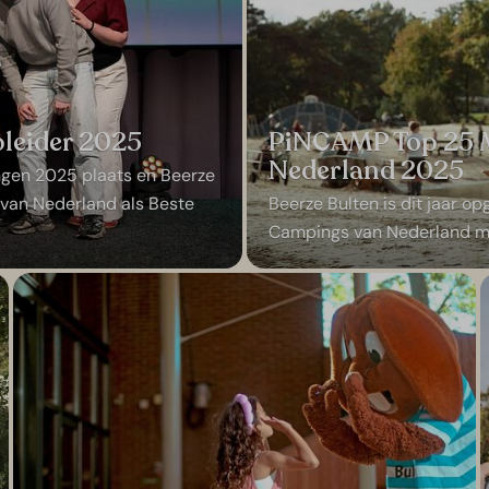
pleider 2025
PiNCAMP Top 25 
Nederland 2025
gen 2025 plaats en Beerze
 van Nederland als Beste
Beerze Bulten is dit jaar
Campings van Nederland met