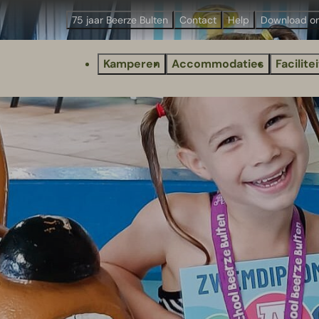
75 jaar Beerze Bulten
Contact
Help
Download o
Kamperen
Accommodaties
Facilite