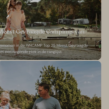
Meest Gevraagde Campings van
 opgenomen in de PiNCAMP Top 25 Meest Gevraagde
 een negende plek in de ranglijst.