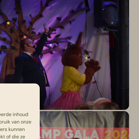
ion
eerde inhoud
bruik van onze
ners kunnen
t of die ze