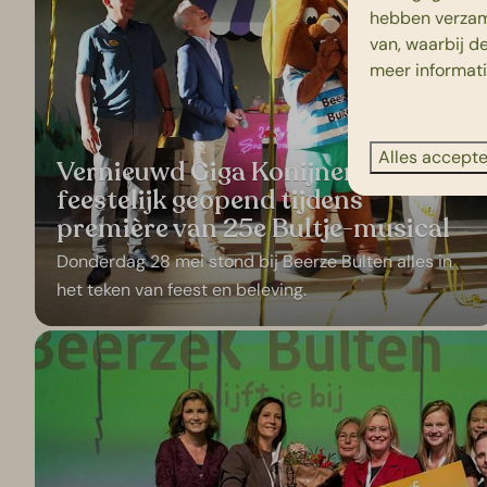
hebben verzam
van, waarbij d
meer informat
Alles accept
Vernieuwd Giga Konijnenhol
feestelijk geopend tijdens
première van 25e Bultje-musical
Donderdag 28 mei stond bij Beerze Bulten alles in
het teken van feest en beleving.