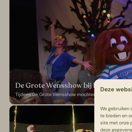
De Grote Wensshow bij Beerze Bulte
Deze websi
Tijdens De Grote Wensshow mochten de mooiste wensen
We gebruiken c
te bieden en o
site met onze 
deze gegevens 