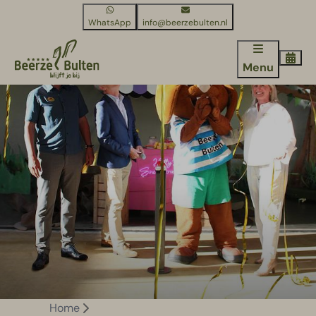
WhatsApp
info@beerzebulten.nl
Menu
Home