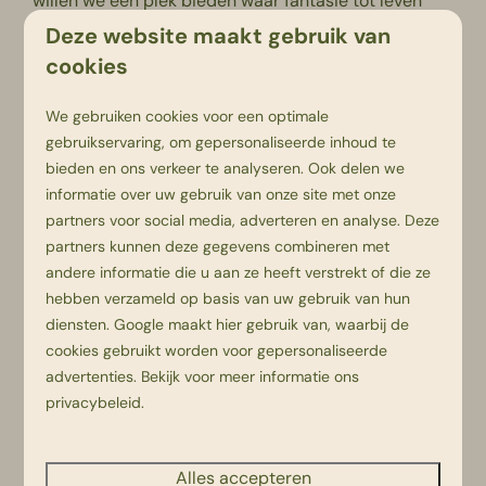
willen we een plek bieden waar fantasie tot leven
komt en waar gezinnen echt samen tijd beleven en
Deze website maakt gebruik van
herinneringen maken,” aldus Gerrit-Jan Hagedoorn.
cookies
We gebruiken cookies voor een optimale
gebruikservaring, om gepersonaliseerde inhoud te
bieden en ons verkeer te analyseren. Ook delen we
informatie over uw gebruik van onze site met onze
partners voor social media, adverteren en analyse. Deze
partners kunnen deze gegevens combineren met
andere informatie die u aan ze heeft verstrekt of die ze
hebben verzameld op basis van uw gebruik van hun
diensten.
Google
maakt hier gebruik van, waarbij de
cookies gebruikt worden voor gepersonaliseerde
advertenties. Bekijk voor meer informatie ons
privacybeleid
.
Alles accepteren