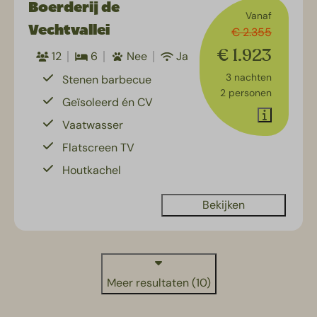
Boerderij de
Vanaf
Vechtvallei
€ 2.355
€ 1.923
12
6
Nee
Ja
3 nachten
Stenen barbecue
2 personen
Geïsoleerd én CV
Vaatwasser
Flatscreen TV
Houtkachel
Bekijken
Meer resultaten (10)