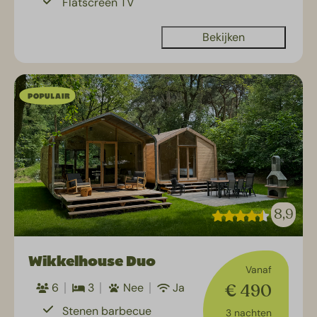
Flatscreen TV
Bekijken
8,9
Wikkelhouse Duo
Vanaf
€ 490
6
3
Nee
Ja
Stenen barbecue
3 nachten