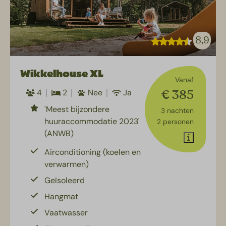
8,9
Wikkelhouse XL
Vanaf
€ 385
4
2
Nee
Ja
'Meest bijzondere
3 nachten
huuraccommodatie 2023'
2 personen
(ANWB)
Airconditioning (koelen en
verwarmen)
Geïsoleerd
Hangmat
Vaatwasser