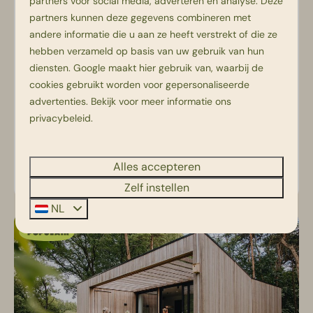
partners voor social media, adverteren en analyse. Deze
partners kunnen deze gegevens combineren met
Youpi! Lodge
Vanaf
andere informatie die u aan ze heeft verstrekt of die ze
€ 345
6
3
Nee
Ja
hebben verzameld op basis van uw gebruik van hun
diensten.
Google
maakt hier gebruik van, waarbij de
Geïsoleerd én CV
3 nachten
cookies gebruikt worden voor gepersonaliseerde
2 personen
Vaatwasser
advertenties. Bekijk voor meer informatie ons
Flatscreen TV
privacybeleid
.
Gashaard
Alles accepteren
Bekijken
Zelf instellen
NL