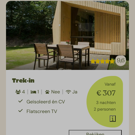
9,6
Trek-in
Vanaf
€ 307
4
1
Nee
Ja
Geïsoleerd én CV
3 nachten
2 personen
Flatscreen TV
Bekijken