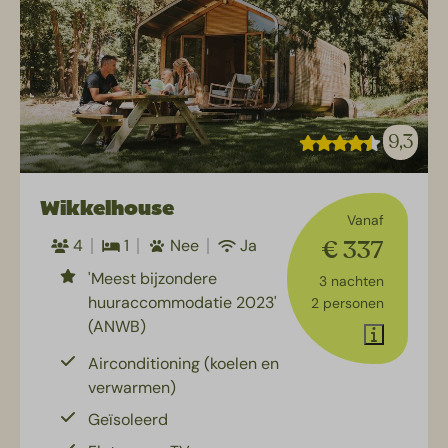
9,3
Wikkelhouse
Vanaf
€ 337
4
1
Nee
Ja
'Meest bijzondere
3 nachten
huuraccommodatie 2023'
2 personen
(ANWB)
Airconditioning (koelen en
verwarmen)
Geïsoleerd