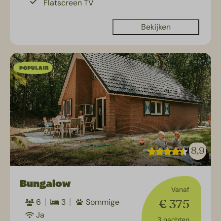
Flatscreen TV
Bekijken
8,9
Bungalow
Vanaf
€ 375
6
3
Sommige
Ja
3 nachten