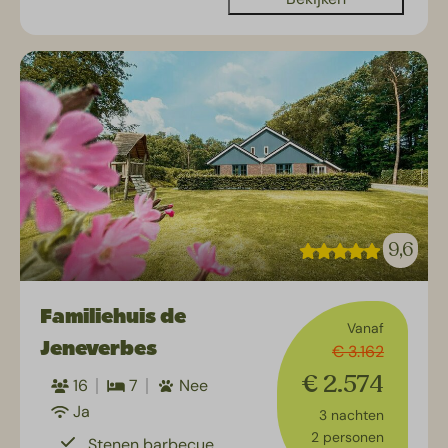
9,6
Familiehuis de
Vanaf
Jeneverbes
€ 3.162
€ 2.574
16
7
Nee
Ja
3 nachten
2 personen
Stenen barbecue