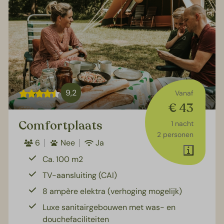
9,2
Vanaf
€ 43
Comfortplaats
1 nacht
2 personen
6
Nee
Ja
Ca. 100 m2
TV-aansluiting (CAI)
8 ampère elektra (verhoging mogelijk)
Luxe sanitairgebouwen met was- en
douchefaciliteiten