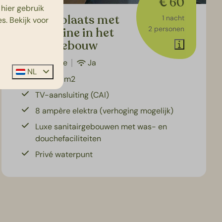
€ 60
hier gebruik
Comfortplaats met
1 nacht
s. Bekijk voor
2 personen
Privé cabine in het
sanitairgebouw
6
Nee
Ja
NL
Ca. 100 m2
TV-aansluiting (CAI)
8 ampère elektra (verhoging mogelijk)
Luxe sanitairgebouwen met was- en
douchefaciliteiten
Privé waterpunt