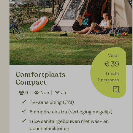
Vanaf
€ 39
Comfortplaats
1 nacht
2 personen
Compact
6
Nee
Ja
TV-aansluiting (CAI)
8 ampère elektra (verhoging mogelijk)
Luxe sanitairgebouwen met was- en
douchefaciliteiten