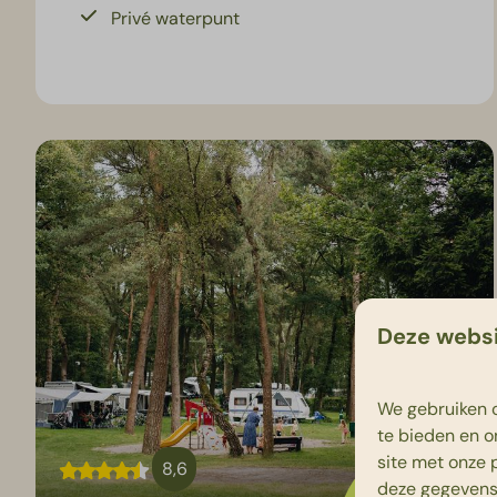
Privé waterpunt
Deze websi
We gebruiken c
te bieden en o
site met onze 
8,6
Vanaf
deze gegevens 