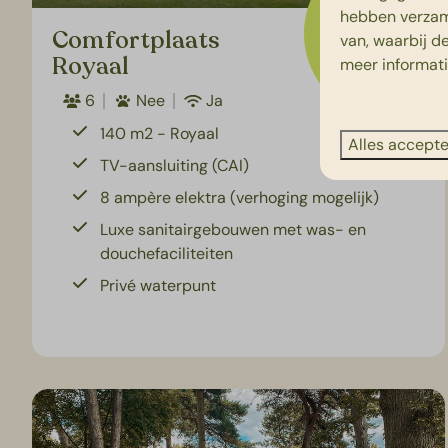
€ 53
hebben verzam
Comfortplaats
1 nacht
van, waarbij d
2 personen
Royaal
meer informat
6
Nee
Ja
140 m2 - Royaal
Alles accept
TV-aansluiting (CAI)
8 ampère elektra (verhoging mogelijk)
Luxe sanitairgebouwen met was- en
douchefaciliteiten
Privé waterpunt