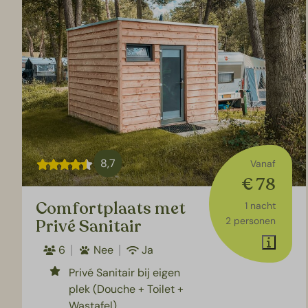
8,7
Vanaf
€ 78
Comfortplaats met
1 nacht
2 personen
Privé Sanitair
6
Nee
Ja
Privé Sanitair bij eigen
plek (Douche + Toilet +
Wastafel)