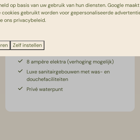
€ 56
eld op basis van uw gebruik van hun diensten.
Google
maakt 
Comfortplaats
1 nacht
e cookies gebruikt worden voor gepersonaliseerde advertentie
2 personen
Royaal met huisdier
ie ons
privacybeleid
.
6
2
Ja
140 m2 - Royaal
eren
Zelf instellen
TV-aansluiting (CAI)
8 ampère elektra (verhoging mogelijk)
Luxe sanitairgebouwen met was- en
douchefaciliteiten
Privé waterpunt