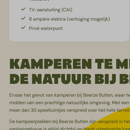
TV-aansluiting (CAI)
8 ampère elektra (verhoging mogelijk)
Privé waterpunt
KAMPEREN TE M
DE NATUUR BIJ 
Ervaar het genot van kamperen bij Beerze Bulten, waar h
midden van een prachtige natuurlijke omgeving. Met een o
meer dan 30
speeltuintjes
verspreid over het hele terrei
De kampeerplekken bij Beerze Bulten zijn verspreid in he
sanitairgebouw is altijd dichtbij en biedt uitgebreide lux