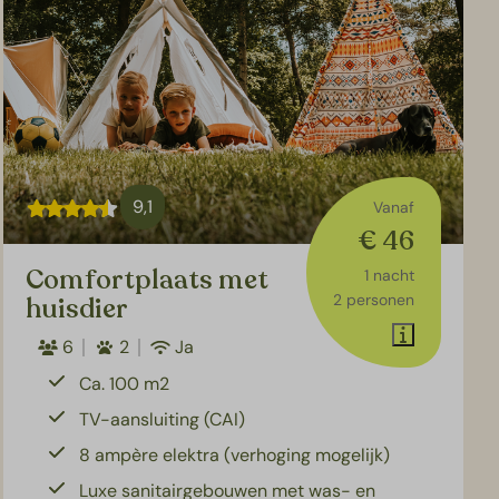
9,1
Vanaf
€ 46
Comfortplaats met
1 nacht
2 personen
huisdier
6
2
Ja
Ca. 100 m2
TV-aansluiting (CAI)
8 ampère elektra (verhoging mogelijk)
Luxe sanitairgebouwen met was- en