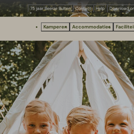
75 jaar Beerze Bulten
Contact
Help
Download o
Kamperen
Accommodaties
Facilite