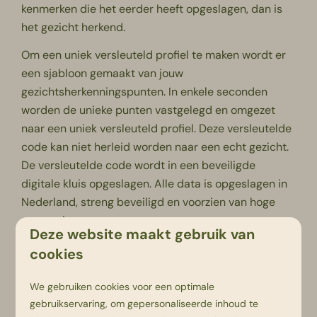
kenmerken die het eerder heeft opgeslagen, dan is
het gezicht herkend.
Om een uniek versleuteld profiel te maken wordt er
een sjabloon gemaakt van jouw
gezichtsherkenningspunten. In enkele seconden
worden de unieke punten vastgelegd en omgezet
naar een uniek versleuteld profiel. Deze versleutelde
code kan niet herleid worden naar een echt gezicht.
De versleutelde code wordt in een beveiligde
digitale kluis opgeslagen. Alle data is opgeslagen in
Nederland, streng beveiligd en voorzien van hoge
encryptie.
Deze website maakt gebruik van
Goed om te weten: De (streng beveiligde) data
cookies
wordt één dag na vertrek automatisch
verwijderd.
We gebruiken cookies voor een optimale
gebruikservaring, om gepersonaliseerde inhoud te
Herkenning en toegang