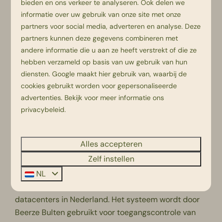
bieden en ons verkeer te analyseren. Ook delen we
informatie over uw gebruik van onze site met onze
Als je succesvol wordt herkend, gaat de deur of het
partners voor social media, adverteren en analyse. Deze
poortje automatisch open en kan je direct
partners kunnen deze gegevens combineren met
doorlopen. Je gezicht is het toegangsbewijs, dus kun
andere informatie die u aan ze heeft verstrekt of die ze
je nooit meer jouw toegangsbewijs vergeten.
hebben verzameld op basis van uw gebruik van hun
Data en systeem
diensten.
Google
maakt hier gebruik van, waarbij de
cookies gebruikt worden voor gepersonaliseerde
We werken voor gezichtsherkenning met onze
advertenties. Bekijk voor meer informatie ons
leverancier Easysecure, specialist op het gebied van
privacybeleid
.
toegangscontrole en ISO 27001 en Data Pro
gecertificeerd. Easysecure werkt met de software
Alles accepteren
van IdentySoft, dat wordt gehost in de datacenters
Zelf instellen
van Cyso. Cyso is zowel ISO 20000, ISO 27001 en
NEN 7510 gecertificeerd. De IdentySoft servers zijn
NL
verdeeld over 3 geografisch gescheiden tier4
datacenters in Nederland. Het systeem wordt door
Beerze Bulten gebruikt voor toegangscontrole van