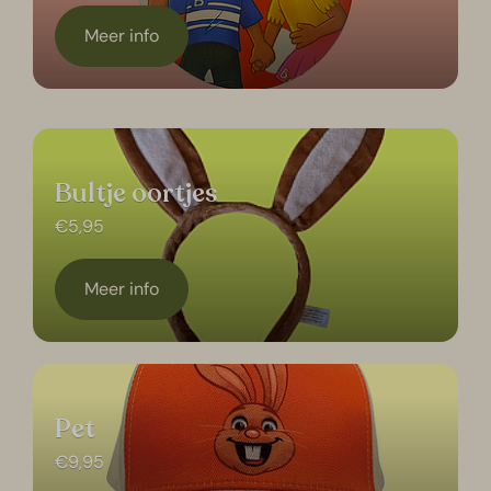
Meer info
Bultje oortjes
€5,95
Meer info
Pet
€9,95