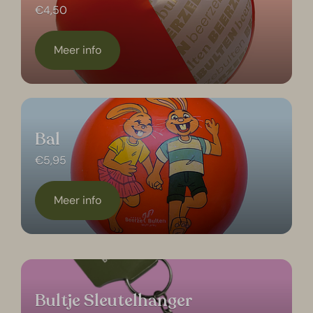
€4,50
Meer info
Bal
€5,95
Meer info
Bultje Sleutelhanger