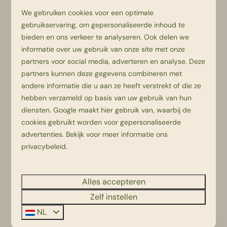
We gebruiken cookies voor een optimale
gebruikservaring, om gepersonaliseerde inhoud te
Meer info
bieden en ons verkeer te analyseren. Ook delen we
informatie over uw gebruik van onze site met onze
partners voor social media, adverteren en analyse. Deze
partners kunnen deze gegevens combineren met
andere informatie die u aan ze heeft verstrekt of die ze
Bultje magneet
hebben verzameld op basis van uw gebruik van hun
diensten.
Google
maakt hier gebruik van, waarbij de
€2,-
cookies gebruikt worden voor gepersonaliseerde
advertenties. Bekijk voor meer informatie ons
Meer info
privacybeleid
.
Alles accepteren
Zelf instellen
Bibi magneet
NL
€2,-