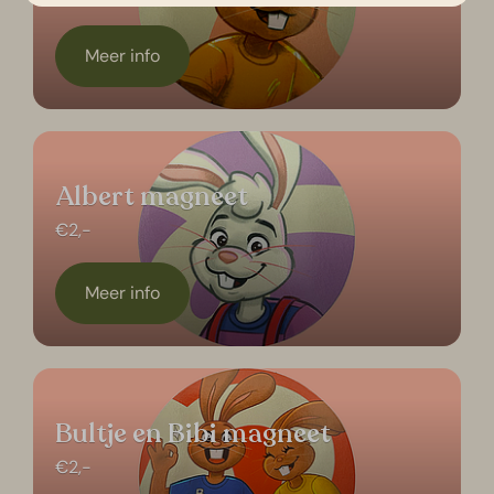
Meer info
Albert magneet
€2,-
Meer info
Bultje en Bibi magneet
€2,-