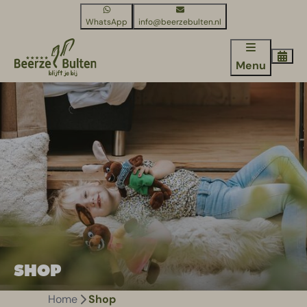
WhatsApp
info@beerzebulten.nl
Menu
SHOP
Home
Shop