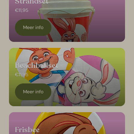
Strandset
€11,95
Meer info
Beachballset
€11,95
Meer info
Frisbee