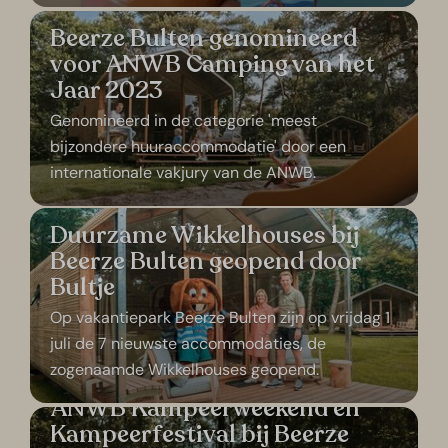
Beerze Bulten genomineerd
voor ANWB Camping van het
Jaar 2023
Genomineerd in de categorie 'meest
bijzondere huuraccommodatie' door een
internationale vakjury van de ANWB.
Duurzame Wikkelhouses bij
Beerze Bulten geopend door
Bultje
Op vakantiepark Beerze Bulten zijn op vrijdag 1
juli de 7 nieuwste accommodaties, de
zogenaamde Wikkelhouses geopend.
ANWB Kampeerweekend en
Kampeerfestival bij Beerze