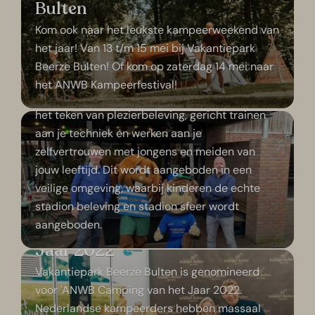
Bulten
Kom ook naar het leukste kampeerweekend van
het jaar! Van 13 t/m 15 mei bij Vakantiepark
Bultje Foundation steunt Arne
Beerze Bulten! Of kom op zaterdag 14 mei naar
Slot Voetbaldagen
het ANWB Kampeerfestival!
Op de Arne Slot Voetbaldagen staat alles in
het teken van plezierbeleving, gericht trainen
aan je techniek en werken aan je
zelfvertrouwen met jongens en meiden van
jouw leeftijd. Dit wordt aangeboden in een
veilige omgeving, waarbij kinderen de echte
stadion beleving en stadion sfeer wordt
Beerze Bulten genomineerd
aangeboden.
voor 'ANWB Camping van het
Jaar 2022'
Vakantiepark Beerze Bulten is genomineerd
voor 'ANWB Camping van het Jaar 2022.
Nederlandse kampeerders hebben massaal