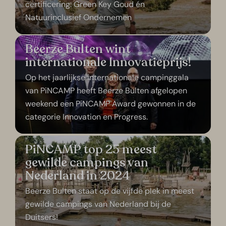
certificering: Green Key Goud én
Natuurinclusief Ondernemen
Beerze Bulten wint
internationale Innovatieprijs!
Op het jaarlijkse internationale campinggala
van PiNCAMP heeft Beerze Bulten afgelopen
weekend een PiNCAMP Award gewonnen in de
categorie Innovation en Progress.
PiNCAMP top 25 meest
gewilde campings van
Nederland in 2024
Beerze Bulten staat op de vijfde plek in meest
gewilde campings van Nederland bij de
Duitsers!