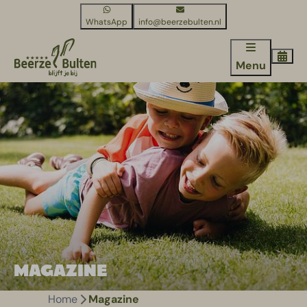
WhatsApp
info@beerzebulten.nl
Menu
MAGAZINE
Home
Magazine