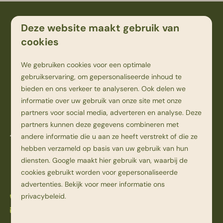
Veilig betalen
Deze website maakt gebruik van
cookies
We gebruiken cookies voor een optimale
gebruikservaring, om gepersonaliseerde inhoud te
bieden en ons verkeer te analyseren. Ook delen we
informatie over uw gebruik van onze site met onze
partners voor social media, adverteren en analyse. Deze
partners kunnen deze gegevens combineren met
Kampweg 1
andere informatie die u aan ze heeft verstrekt of die ze
7736 PK Beerze
hebben verzameld op basis van uw gebruik van hun
Overijssel
diensten.
Google
maakt hier gebruik van, waarbij de
Nederland
cookies gebruikt worden voor gepersonaliseerde
advertenties. Bekijk voor meer informatie ons
privacybeleid
.
0523 251 398
info@beerzebulten.nl