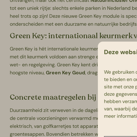
ontvangen, maar ook het certificaat
Natuurinclusief O
tot een uniek rijtje: slechts enkele parken in Nederland 
heel trots op zijn!
Deze nieuwe Green Key module is specia
onderscheiden met een duurzame en natuurrijke bedrijfs
Green Key: internationaal keurmerk
Green Key is hét internationale keurmerk voor duurzame b
Deze websi
met dit keurmerk voldoen aan strenge eisen binnen twa
wet- en regelgeving. Green Key kent drie niveaus: Brons, 
We gebruiken c
hoogste niveau,
Green Key Goud
, dragen.
te bieden en o
site met onze 
deze gegevens 
Concrete maatregelen bij Beerze Bul
hebben verzam
van, waarbij d
Duurzaamheid zit verweven in de dagelijkse praktijk op
meer informat
de centrale voorzieningen verwarmd met een houtsnipper
elektrisch, van golfkarretjes tot apparatuur. En in onze
groentesappen. Bovendien betrekken we onze gasten acti