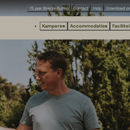
75 jaar Beerze Bulten
Contact
Help
Download o
Kamperen
Accommodaties
Facilite