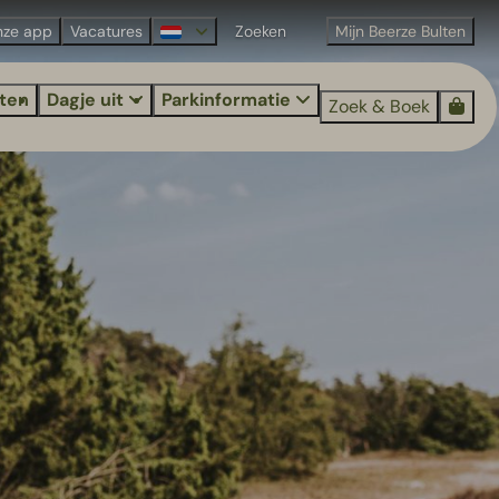
nze app
Vacatures
Mijn Beerze Bulten
iten
Dagje uit
Parkinformatie
Zoek & Boek