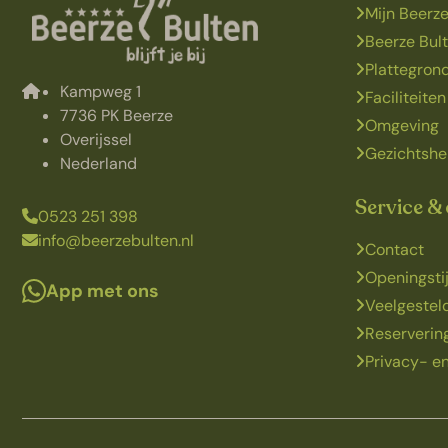
Mijn Beerze
Beerze Bul
Plattegron
Kampweg 1
Faciliteiten
7736 PK Beerze
Omgeving
Overijssel
Gezichtshe
Nederland
Service &
0523 251 398
info@beerzebulten.nl
Contact
Openingsti
App met ons
Veelgestel
Reserveri
Privacy- en