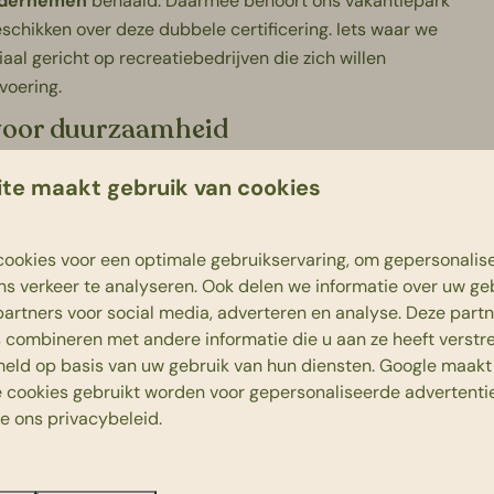
ndernemen
behaald. Daarmee behoort ons vakantiepark
beschikken over deze dubbele certificering. Iets waar we
al gericht op recreatiebedrijven die zich willen
voering.
 voor duurzaamheid
edrijven in de recreatie- en vrijetijdsbranche. Bedrijven
te maakt gebruik van cookies
alf duurzaamheidsthema’s en gaan verder dan de geldende
Zilver en Goud. Beerze Bulten mag ook dit jaar weer het
ookies voor een optimale gebruikservaring, om gepersonalis
ns verkeer te analyseren. Ook delen we informatie over uw ge
partners voor social media, adverteren en analyse. Deze part
combineren met andere informatie die u aan ze heeft verstrek
ten
eld op basis van uw gebruik van hun diensten.
Google
maakt 
e cookies gebruikt worden voor gepersonaliseerde advertentie
 ons park. Zo maken wij gebruik van waterbesparende douche
ie ons
privacybeleid
.
kachel. Deze snippers zijn afkomstig van ons eigen bosbehee
 restaurants kiezen we voor samenwerking met lokale partners
ef bij natuur en duurzaamheid, bijvoorbeeld via insectenhot