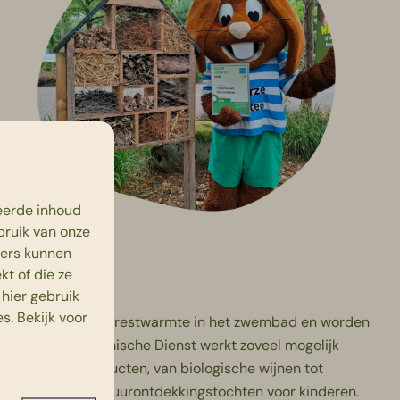
eerde inhoud
bruik van onze
ners kunnen
t of die ze
hier gebruik
s. Bekijk voor
s, hergebruiken we restwarmte in het zwembad en worden
r. Ook onze Technische Dienst werkt zoveel mogelijk
 en duurzame producten, van biologische wijnen tot
els bouwen en natuurontdekkingstochten voor kinderen.