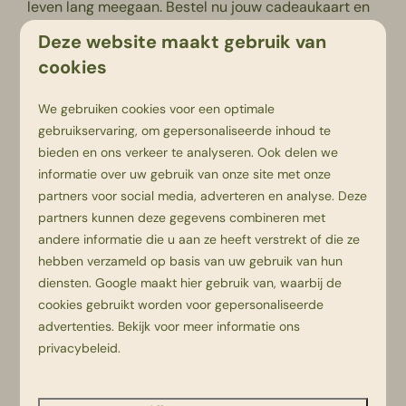
leven lang meegaan. Bestel nu jouw cadeaukaart en
bezorg hen een glimlach die ze nooit zullen vergeten.
Deze website maakt gebruik van
Beerze Bulten, waar herinneringen tot leven komen!
cookies
Aangetekend verstuurd
We gebruiken cookies voor een optimale
gebruikservaring, om gepersonaliseerde inhoud te
Online te koop in onze webshop of persoonlijk
bieden en ons verkeer te analyseren. Ook delen we
verkrijgbaar bij onze receptie.
informatie over uw gebruik van onze site met onze
partners voor social media, adverteren en analyse. Deze
partners kunnen deze gegevens combineren met
andere informatie die u aan ze heeft verstrekt of die ze
hebben verzameld op basis van uw gebruik van hun
diensten.
Google
maakt hier gebruik van, waarbij de
cookies gebruikt worden voor gepersonaliseerde
advertenties. Bekijk voor meer informatie ons
privacybeleid
.