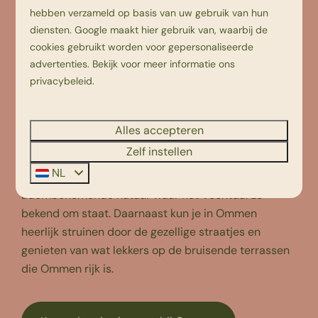
hebben verzameld op basis van uw gebruik van hun
Wist jij al dat onze camping niet alleen dicht bij
diensten.
Google
maakt hier gebruik van, waarbij de
Ommen, maar ook aan de Vecht ligt? Oké, niet
cookies gebruikt worden voor gepersonaliseerde
advertenties. Bekijk voor meer informatie ons
letterlijk aan de Vecht, maar aan een zijarm van de
privacybeleid
.
Vecht. Dat biedt uiteraard ontelbare mogelijkheden
voor leuke uitjes. Deze rivier nodigt uit om een dagje
te varen! Dit kan natuurlijk met een fluisterbootje,
Alles accepteren
maar je kunt bij Beerze Bulten ook een
kano huren
.
Zelf instellen
Zo vaar je vanaf Beerze Bulten gemakkelijk richting
NL
Ommen! Onderweg ervaar je de pure rust en
adembenemende natuur waar het Vechtdal zo
bekend om staat. Daarnaast kun je in Ommen
heerlijk struinen door de gezellige straatjes en
genieten van wat lekkers op de bruisende terrassen
die Ommen rijk is.