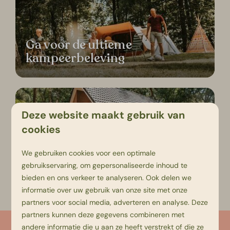
Ga voor de ultieme
kampeerbeleving
Deze website maakt gebruik van
cookies
Verblijf in een comfortabele
We gebruiken cookies voor een optimale
accommodatie
gebruikservaring, om gepersonaliseerde inhoud te
bieden en ons verkeer te analyseren. Ook delen we
informatie over uw gebruik van onze site met onze
partners voor social media, adverteren en analyse. Deze
partners kunnen deze gegevens combineren met
Unieke ligging aan de Vecht
andere informatie die u aan ze heeft verstrekt of die ze