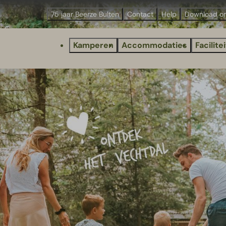
75 jaar Beerze Bulten
Contact
Help
Download o
Kamperen
Accommodaties
Facilite