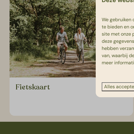
We gebruiken c
te bieden en o
site met onze 
deze gegevens 
hebben verzam
van, waarbij d
meer informat
Fietskaart
Alles accept