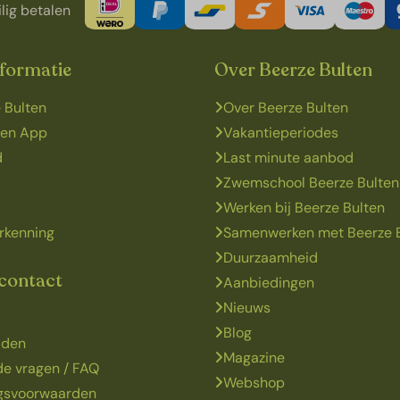
lig betalen
nformatie
Over Beerze Bulten
 Bulten
Over Beerze Bulten
ten App
Vakantieperiodes
d
Last minute aanbod
Zwemschool Beerze Bulten
Werken bij Beerze Bulten
rkenning
Samenwerken met Beerze 
Duurzaamheid
 contact
Aanbiedingen
Nieuws
Blog
jden
Magazine
de vragen / FAQ
Webshop
ngsvoorwaarden