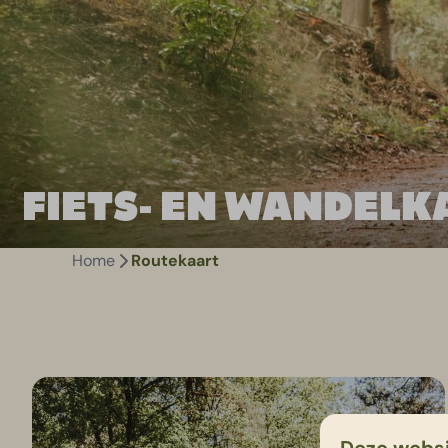
FIETS- EN WANDELK
Home
Routekaart
Deze websi