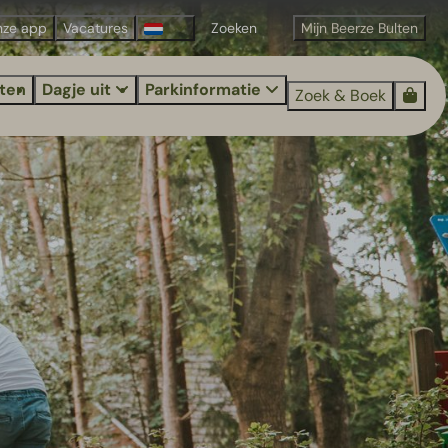
nze app
Vacatures
Mijn Beerze Bulten
iten
Dagje uit
Parkinformatie
Zoek & Boek