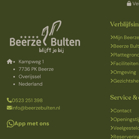
Vei
Verblijfsi
Mijn Beerze
Beerze Bul
Plattegron
Kampweg 1
Faciliteiten
7736 PK Beerze
Omgeving
Overijssel
Gezichtshe
Nederland
Service &
0523 251 398
info@beerzebulten.nl
Contact
Openingsti
App met ons
Veelgestel
Reserveri