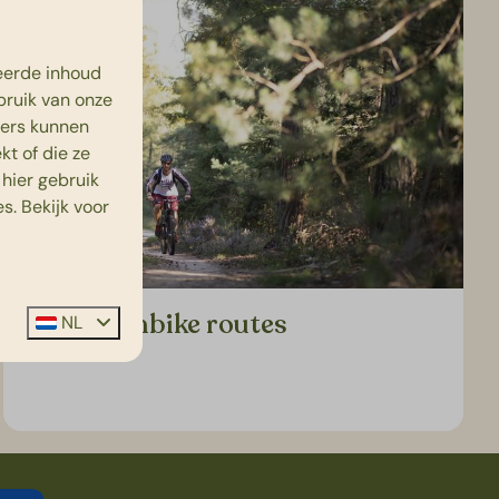
eerde inhoud
bruik van onze
ners kunnen
t of die ze
hier gebruik
s. Bekijk voor
Mountainbike routes
NL