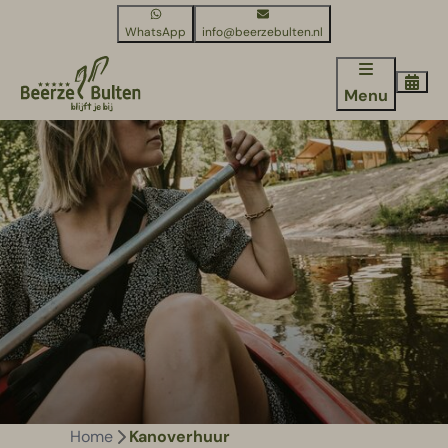
WhatsApp
info@beerzebulten.nl
Menu
Home
Kanoverhuur