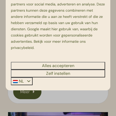
partners voor social media, adverteren en analyse. Deze
partners kunnen deze gegevens combineren met
andere informatie die u aan ze heeft verstrekt of die ze
hebben verzameld op basis van uw gebruik van hun
diensten.
Google
maakt hier gebruik van, waarbij de
cookies gebruikt worden voor gepersonaliseerde
advertenties. Bekijk voor meer informatie ons
Animatie & Theater
privacybeleid
.
Het hele jaar door is er een uitgebreid
animatieprogramma vol met gevarieerde en
Alles accepteren
superleuke activiteiten. Theatershows,
musicals en meer!
Zelf instellen
NL
Meer