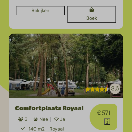
Bekijken
Boek
8,6
Comfortplaats Royaal
€ 571
6
Nee
Ja
140 m2 - Royaal