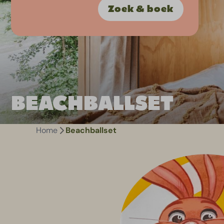
Zoek & boek
Ontdek Wikkelhouse
BEACHBALLSET
Home
Beachballset