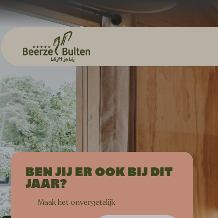
DE ALLERLEUKSTE
BEN JIJ ER OOK BIJ DIT
FAMILIECAMPING
JAAR?
Bij ANWB Camping van het Jaar
Maak het onvergetelijk
2026