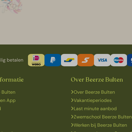
lig betalen
nformatie
Over Beerze Bulten
 Bulten
Over Beerze Bulten
ten App
Vakantieperiodes
d
Last minute aanbod
Zwemschool Beerze Bulten
Werken bij Beerze Bulten