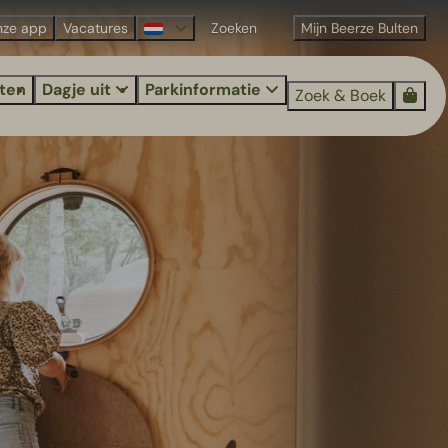
nze app
Vacatures
Mijn Beerze Bulten
iten
Dagje uit
Parkinformatie
Zoek & Boek