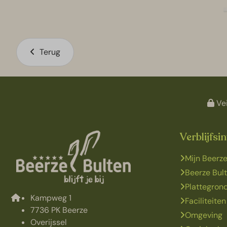
Terug
Vei
Verblijfsi
Mijn Beerze
Beerze Bul
Plattegron
Kampweg 1
Faciliteiten
7736 PK Beerze
Omgeving
Overijssel