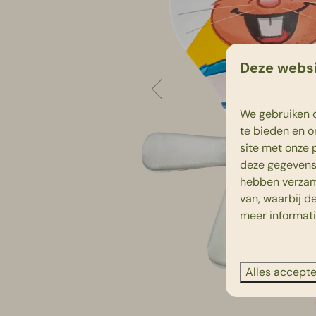
Deze websi
We gebruiken c
te bieden en o
site met onze 
deze gegevens 
hebben verzam
van, waarbij d
meer informat
Alles accept