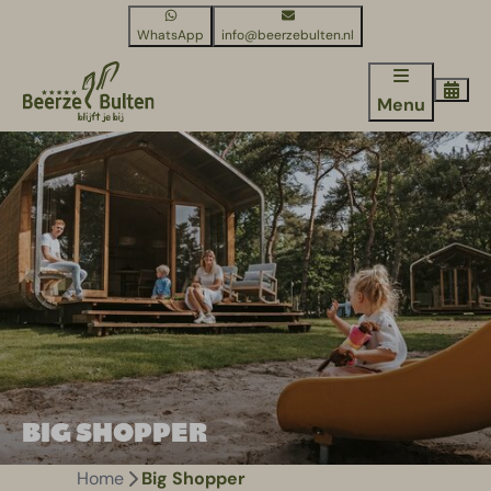
WhatsApp
info@beerzebulten.nl
Menu
BIG SHOPPER
Home
Big Shopper