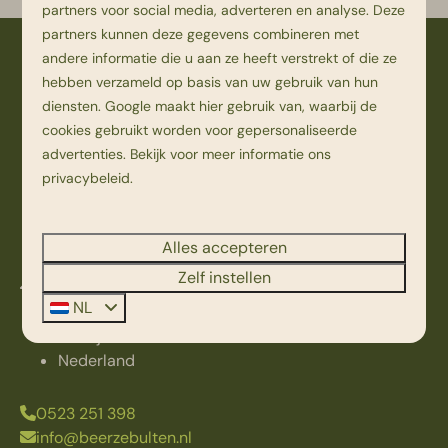
partners voor social media, adverteren en analyse. Deze
partners kunnen deze gegevens combineren met
andere informatie die u aan ze heeft verstrekt of die ze
Veilig betalen
hebben verzameld op basis van uw gebruik van hun
diensten.
Google
maakt hier gebruik van, waarbij de
cookies gebruikt worden voor gepersonaliseerde
advertenties. Bekijk voor meer informatie ons
privacybeleid
.
Alles accepteren
Zelf instellen
Kampweg 1
NL
7736 PK Beerze
Overijssel
Nederland
0523 251 398
info@beerzebulten.nl