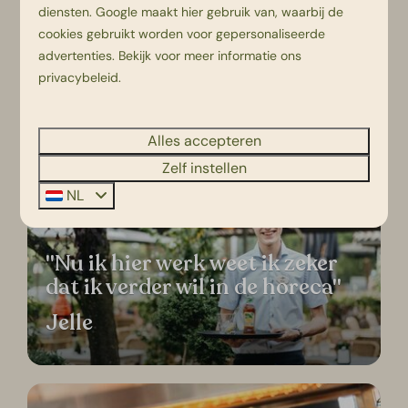
diensten.
Google
maakt hier gebruik van, waarbij de
cookies gebruikt worden voor gepersonaliseerde
advertenties. Bekijk voor meer informatie ons
“We doen het als team, helpen
privacybeleid
.
elkaar onderling”
Anique
Alles accepteren
Zelf instellen
NL
"Nu ik hier werk weet ik zeker
dat ik verder wil in de horeca"
Jelle