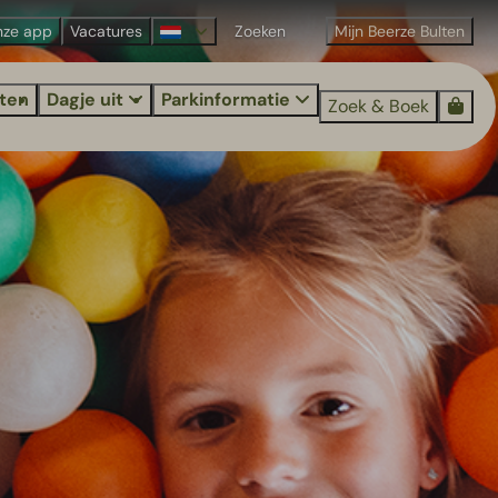
nze app
Vacatures
Mijn Beerze Bulten
iten
Dagje uit
Parkinformatie
Zoek & Boek