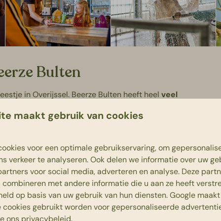
Beerze Bulten
eestje in Overijssel. Beerze Bulten heeft heel
veel
 spektakel te maken! Zo hebben wij onder andere een
te maakt gebruik van cookies
n vermaken, een
indoor speelparadijs
het
'Giga
ingen met het binnentheater. Een kinderfeestje Overijssel
erdag en zondag.
ookies voor een optimale gebruikservaring, om gepersonalis
ns verkeer te analyseren. Ook delen we informatie over uw ge
partners voor social media, adverteren en analyse. Deze part
combineren met andere informatie die u aan ze heeft verstrek
eld op basis van uw gebruik van hun diensten.
Google
maakt 
e cookies gebruikt worden voor gepersonaliseerde advertentie
ie ons
privacybeleid
.