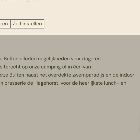
eren
Zelf instellen
e Bulten allerlei mogelijkheden voor dag- en
 je terecht op onze camping of in één van
eerze Bulten naast het overdekte zwemparadijs en de indoor
en
brasserie de Hagehorst
, voor de heerlijkste lunch- en