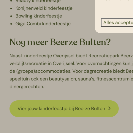
Beauty kinderfeestje
Konijnenveld kinderfeestje
Bowling kinderfeestje
Alles accept
Giga Combi kinderfeestje
Nog meer Beerze Bulten?
Naast kinderfeestje Overijssel biedt Recreatiepark Beerz
verblijfsrecreatie in Overijssel. Voor overnachtingen kun
de
(groeps)accommodaties
. Voor dagrecreatie biedt B
speeltuin ook een
beautysalon
, sauna's,
fitnesscentrum
dinergerechten.
Vier jouw kinderfeestje bij Beerze Bulten