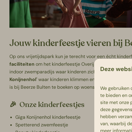
Jouw kinderfeestje vieren bij 
Op ons vrijetijdspark kun je terecht voor een écht kinderf
faciliteiten
om het kinderfeestje Overijssel tot een echt
Deze websi
indoor
zwemparadijs
waar kinderen zich urenlang kunne
Konijnenhol'
waar kinderen klimmen en klauteren en meez
is bij Beerze Bulten te boeken op woensdag, vrijdag, zat
We gebruiken c
te bieden en o
site met onze 
🎉 Onze kinderfeestjes
deze gegevens 
hebben verzam
Giga Konijnenhol kinderfeestje
van, waarbij d
Spetterend zwemfeestje
meer informat