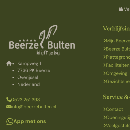
Vei
Verblijfsi
Mijn Beerze
Beerze Bul
Plattegron
Kampweg 1
Faciliteiten
7736 PK Beerze
Omgeving
Overijssel
Gezichtshe
Nederland
Service &
0523 251 398
info@beerzebulten.nl
Contact
Openingsti
App met ons
Veelgestel