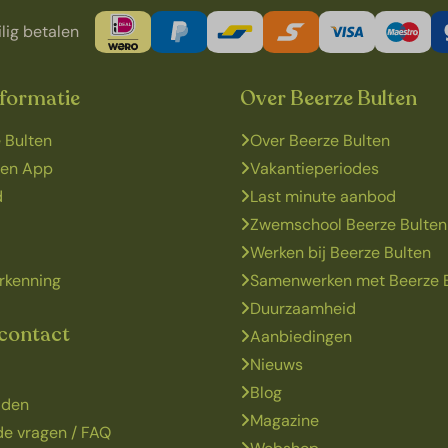
lig betalen
nformatie
Over Beerze Bulten
 Bulten
Over Beerze Bulten
ten App
Vakantieperiodes
d
Last minute aanbod
Zwemschool Beerze Bulten
Werken bij Beerze Bulten
rkenning
Samenwerken met Beerze 
Duurzaamheid
 contact
Aanbiedingen
Nieuws
Blog
jden
Magazine
de vragen / FAQ