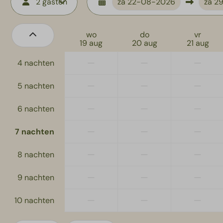
2 gasten
za
22-08-2026
za
2
wo
do
vr
19 aug
20 aug
21 aug
—
—
—
4 nachten
—
—
—
5 nachten
—
—
—
6 nachten
—
—
—
7 nachten
—
—
—
8 nachten
—
—
—
9 nachten
—
—
—
10 nachten