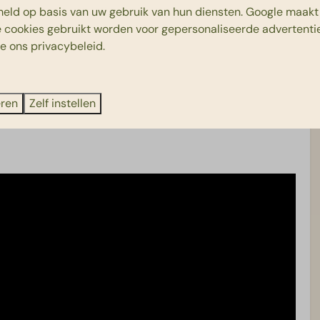
ie verblijf bij Beerze Bulten:
eld op basis van uw gebruik van hun diensten.
Google
maakt 
e cookies gebruikt worden voor gepersonaliseerde advertentie
ie ons
privacybeleid
.
Onbeperkt WiFi met
Duurzame
eren
Zelf instellen
meerdere apparaten
gastvrijheid