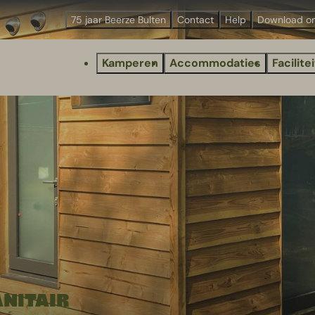
75 jaar Beerze Bulten
Contact
Help
Download o
Kamperen
Accommodaties
Facilite
ANITAIR