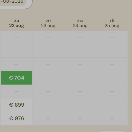
9-08-2026
za
zo
ma
di
22 aug
23 aug
24 aug
25 aug
—
—
—
—
—
—
—
—
—
—
—
—
€ 704
—
—
—
—
—
—
—
€ 899
—
—
—
€ 976
—
—
—