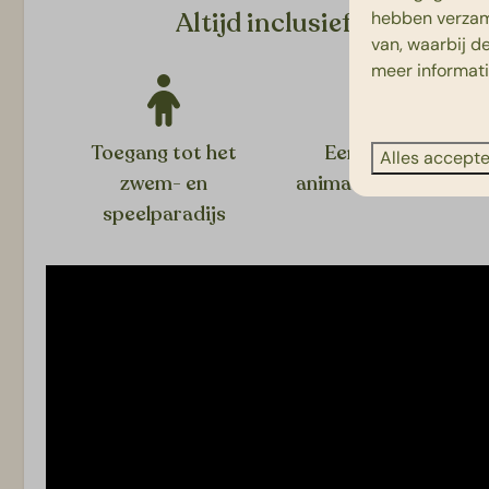
Altijd inclusief tijdens jull
hebben verzam
van, waarbij d
meer informat
Toegang tot het
Een uitgebreid
Alles accept
zwem- en
animatieprogramma
speelparadijs