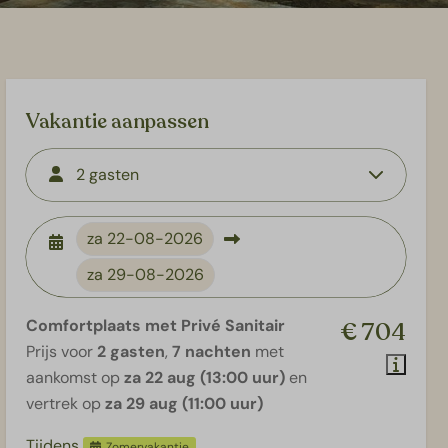
Vakantie aanpassen
2 gasten
za
22-08-2026
za
29-08-2026
Comfortplaats met Privé Sanitair
€ 704
Prijs voor
2 gasten
,
7 nachten
met
aankomst op
za 22 aug (13:00 uur)
en
vertrek op
za 29 aug (11:00 uur)
Tijdens
Zomervakantie