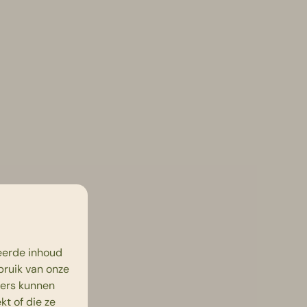
eerde inhoud
bruik van onze
ners kunnen
t of die ze