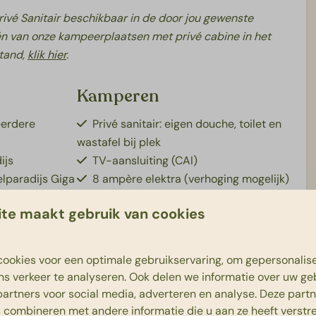
rivé Sanitair beschikbaar in de door jou gewenste
n van onze kampeerplaatsen met privé cabine in het
tand,
klik hier
.
Kamperen
eerdere
Privé sanitair: eigen douche, toilet en
wastafel bij plek
ijs
TV-aansluiting (CAI)
elparadijs Giga
8 ampère elektra (verhoging mogelijk)
Eigen riolering
te maakt gebruik van cookies
Huisdiervrij
Privé waterpunt
Verharde ondergrond
ookies voor een optimale gebruikservaring, om gepersonalis
ns verkeer te analyseren. Ook delen we informatie over uw ge
partners voor social media, adverteren en analyse. Deze part
combineren met andere informatie die u aan ze heeft verstrek