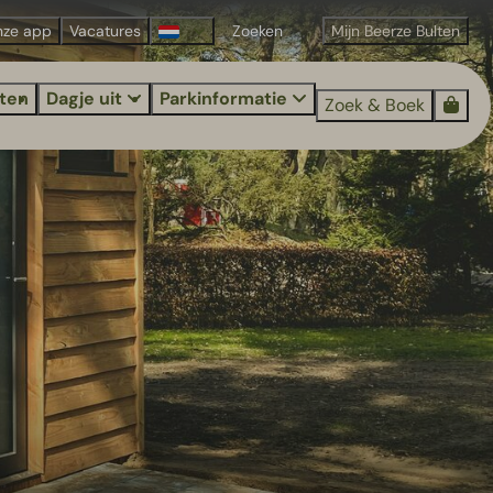
nze app
Vacatures
Mijn Beerze Bulten
iten
Dagje uit
Parkinformatie
Zoek & Boek