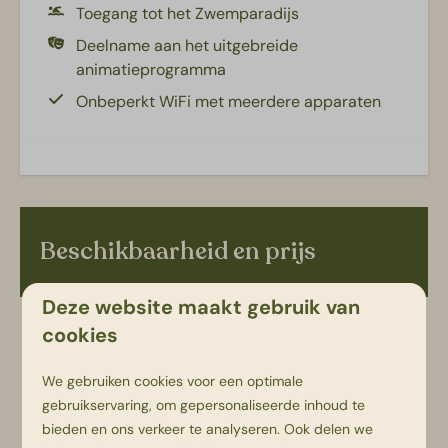
Toegang tot het Zwemparadijs
Deelname aan het uitgebreide
animatieprogramma
Onbeperkt WiFi met meerdere apparaten
Beschikbaarheid en prijs
Deze website maakt gebruik van
cookies
2 gasten
We gebruiken cookies voor een optimale
za
15-08-2026
ma
17-08-2026
gebruikservaring, om gepersonaliseerde inhoud te
bieden en ons verkeer te analyseren. Ook delen we