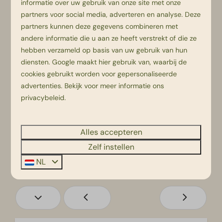
vr
za
zo
informatie over uw gebruik van onze site met onze
14 aug
15 aug
16 aug
partners voor social media, adverteren en analyse. Deze
partners kunnen deze gegevens combineren met
—
—
—
1 nacht
andere informatie die u aan ze heeft verstrekt of die ze
hebben verzameld op basis van uw gebruik van hun
—
€ 190
—
2 nachten
diensten.
Google
maakt hier gebruik van, waarbij de
—
—
—
cookies gebruikt worden voor gepersonaliseerde
3 nachten
advertenties. Bekijk voor meer informatie ons
—
—
—
4 nachten
privacybeleid
.
—
—
—
5 nachten
Alles accepteren
—
—
—
6 nachten
Zelf instellen
NL
—
—
—
7 nachten