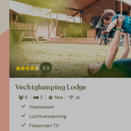
8,9
Vechtglamping Lodge
6
3
Nee
Ja
Vaatwasser
Luchtverwarming
Flatscreen TV