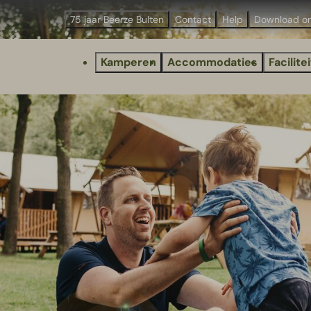
75 jaar Beerze Bulten
Contact
Help
Download o
Kamperen
Accommodaties
Facilite