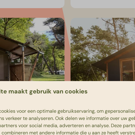
te maakt gebruik van cookies
8,8
Vanaf
ookies voor een optimale gebruikservaring, om gepersonalis
€ 487
ns verkeer te analyseren. Ook delen we informatie over uw ge
Youpi! Lodge
partners voor social media, adverteren en analyse. Deze part
3 nachten
combineren met andere informatie die u aan ze heeft verstrek
2 personen