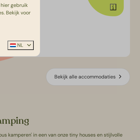
Ja
hier gebruik
s. Bekijk voor
NL
Bekijk alle accommodaties
lamping
rous kamperen' in een van onze
tiny houses
en stijlvolle