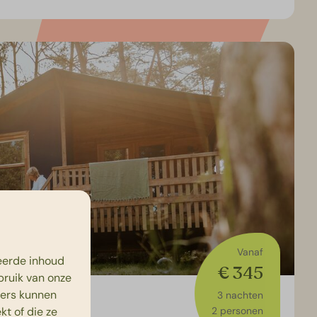
Vanaf
eerde inhoud
€ 345
bruik van onze
ners kunnen
3 nachten
t of die ze
2 personen