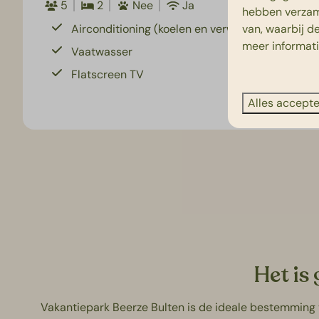
5
2
Nee
Ja
hebben verzam
van, waarbij d
Airconditioning (koelen en verwarmen)
meer informat
Vaatwasser
Flatscreen TV
Alles accept
Het is
Vakantiepark Beerze Bulten is de ideale bestemming v