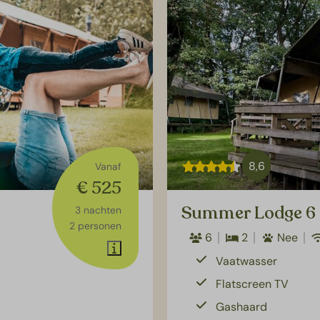
8,6
Vanaf
€ 525
Summer Lodge 6
3 nachten
2 personen
6
2
Nee
Vaatwasser
Flatscreen TV
Gashaard