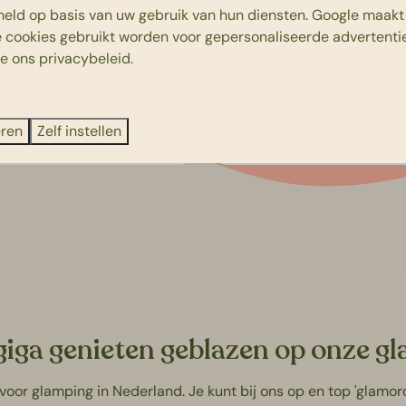
6
3
Nee
eld op basis van uw gebruik van hun diensten.
Google
maakt 
e cookies gebruikt worden voor gepersonaliseerde advertentie
Geïsoleerd én CV
ie ons
privacybeleid
.
Vaatwasser
Flatscreen TV
Gashaard
eren
Zelf instellen
 giga genieten geblazen op onze g
oor glamping in Nederland. Je kunt bij ons op en top 'glamo