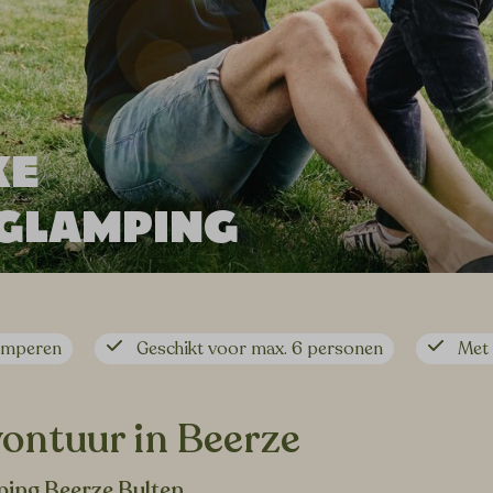
KE
 GLAMPING
kamperen
Geschikt voor max. 6 personen
Met 
vontuur in Beerze
ping Beerze Bulten.