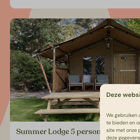
Deze websi
We gebruiken c
te bieden en o
Summer Lodge 5 personen
site met onze 
deze gegevens 