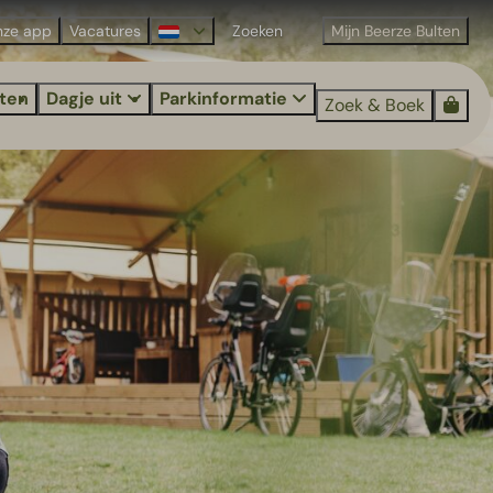
nze app
Vacatures
Mijn Beerze Bulten
iten
Dagje uit
Parkinformatie
Zoek & Boek