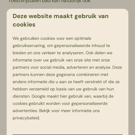
roestvrijstalen bad kan natuurlijk ook.
Als je op onze
kindercamping
of in 1 van onze
Deze website maakt gebruik van
accommodaties verblijft heb je tijdens het verblijf
cookies
elke dag vrij toegang tot dit giga gave zwembad in
Overijssel.
We gebruiken cookies voor een optimale
gebruikservaring, om gepersonaliseerde inhoud te
Prijs:
bieden en ons verkeer te analyseren. Ook delen we
Kinderen tot 2 jaar: gratis
informatie over uw gebruik van onze site met onze
Kinderen vanaf 2 jaar: €6,00
partners voor social media, adverteren en analyse. Deze
Begeleiders: €6,00
partners kunnen deze gegevens combineren met
andere informatie die u aan ze heeft verstrekt of die ze
NB: Zwembad Beerze Bulten is een semi-openbaar
hebben verzameld op basis van uw gebruik van hun
zwembad in Overijssel en wij bieden op meerdere
diensten.
Google
maakt hier gebruik van, waarbij de
tijden
zwemles
aan.
cookies gebruikt worden voor gepersonaliseerde
advertenties. Bekijk voor meer informatie ons
privacybeleid
.
Bekijk ons zwembad