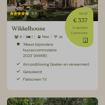
9,3
Vanaf
€ 337
Wikkelhouse
3 nachten
2 personen
4
1
Nee
Ja
'Meest bijzondere
huuraccommodatie
2023' (ANWB)
Airconditioning (koelen en verwarmen)
Geïsoleerd
Flatscreen TV