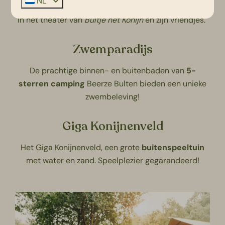
NL
Lekker meezingen, dansen en klappen met de muziek
in het theater van
Bultje het Konijn
en zijn vriendjes.
Zwemparadijs
De prachtige binnen- en buitenbaden van
5-
sterren camping
Beerze Bulten bieden een unieke
zwembeleving!
Giga Konijnenveld
Het Giga Konijnenveld, een grote
buitenspeeltuin
met water en zand. Speelplezier gegarandeerd!