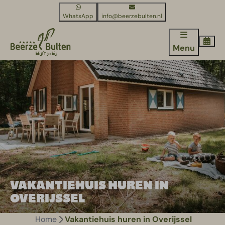
WhatsApp
info@beerzebulten.nl
Menu
VAKANTIEHUIS HUREN IN
OVERIJSSEL
Home
Vakantiehuis huren in Overijssel