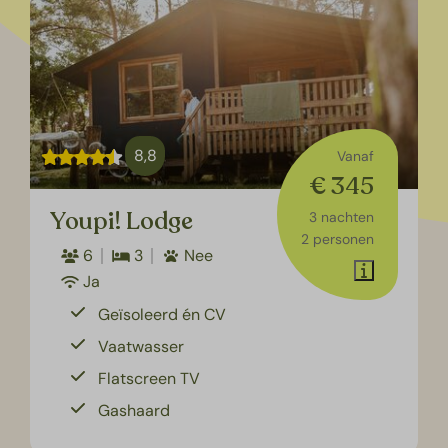
8,8
Vanaf
€ 345
Youpi! Lodge
3 nachten
2 personen
6
3
Nee
Ja
Geïsoleerd én CV
Vaatwasser
Flatscreen TV
Gashaard