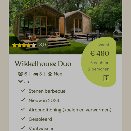
8,9
Vanaf
€ 490
Wikkelhouse Duo
3 nachten
2 personen
6
3
Nee
Ja
Stenen barbecue
Nieuw in 2024
Airconditioning (koelen en verwarmen)
Geïsoleerd
Vaatwasser