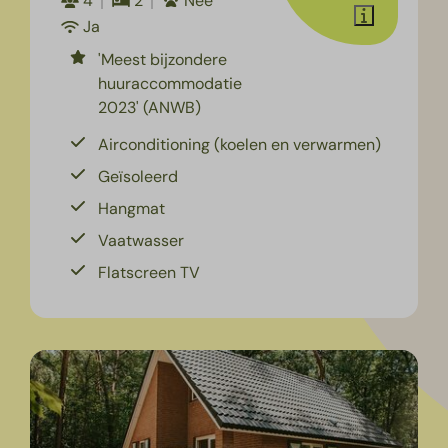
4
2
Nee
Ja
'Meest bijzondere
huuraccommodatie
2023' (ANWB)
Airconditioning (koelen en verwarmen)
Geïsoleerd
Hangmat
Vaatwasser
Flatscreen TV