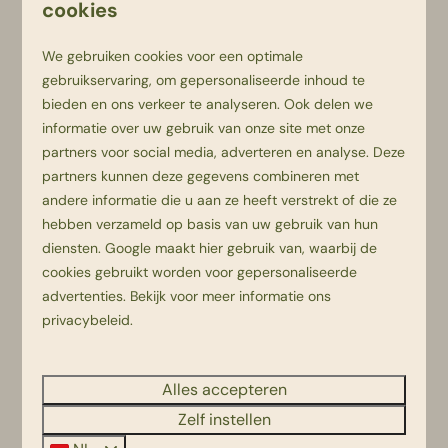
cookies
geïsoleerd en voorzien van centrale verwarming en
dus ook een uitstekende keuze in de wintermaanden.
We gebruiken cookies voor een optimale
Je beschikt ook altijd over een tuin met
terras of
gebruikservaring, om gepersonaliseerde inhoud te
ruime veranda
voor je vakantiewoning. Ook luxe
bieden en ons verkeer te analyseren. Ook delen we
voorzieningen als een vaatwasser, flatscreen
informatie over uw gebruik van onze site met onze
televisie of boxspringbedden ontbreken niet.
partners voor social media, adverteren en analyse. Deze
partners kunnen deze gegevens combineren met
Dit mag je niet missen bij de
andere informatie die u aan ze heeft verstrekt of die ze
Beerze Bulten:
hebben verzameld op basis van uw gebruik van hun
diensten.
Google
maakt hier gebruik van, waarbij de
cookies gebruikt worden voor gepersonaliseerde
Giga Konijnenhol
advertenties. Bekijk voor meer informatie ons
privacybeleid
.
Het overdekte
speelparadijs
waar de kids kunnen
knutselen, klimmen, klauteren, glijden en spelen.
Alles accepteren
Animatie & Theater
Zelf instellen