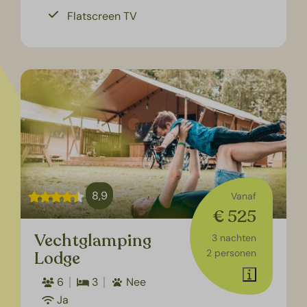
Flatscreen TV
8,9
Vanaf
€ 525
Vechtglamping
3 nachten
2 personen
Lodge
6
3
Nee
Ja