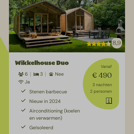
8,9
Wikkelhouse Duo
Vanaf
€ 490
6
3
Nee
Ja
3 nachten
Stenen barbecue
2 personen
Nieuw in 2024
Airconditioning (koelen
en verwarmen)
Geïsoleerd