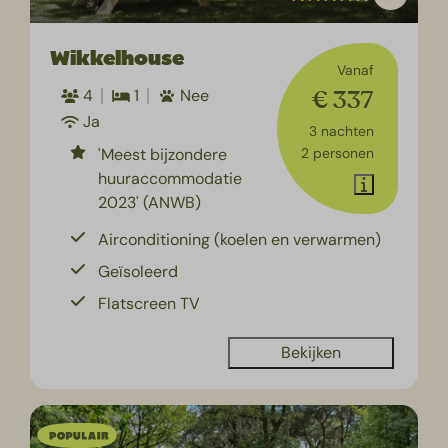
Wikkelhouse
Vanaf
€ 337
4
1
Nee
Ja
3 nachten
'Meest bijzondere
2 personen
huuraccommodatie
2023' (ANWB)
Airconditioning (koelen en verwarmen)
Geïsoleerd
Flatscreen TV
Bekijken