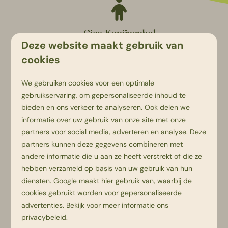
Giga Konijnenhol
Deze website maakt gebruik van
De mooiste avonturen beleef je onder de grond: in
cookies
het Giga Konijnenhol, het huis van Bultje. Kom een
dagje spelen!
We gebruiken cookies voor een optimale
gebruikservaring, om gepersonaliseerde inhoud te
bieden en ons verkeer te analyseren. Ook delen we
informatie over uw gebruik van onze site met onze
partners voor social media, adverteren en analyse. Deze
30+ speeltuinen
partners kunnen deze gegevens combineren met
andere informatie die u aan ze heeft verstrekt of die ze
Oneindig veel speeltuintjes vlak bij je
hebben verzameld op basis van uw gebruik van hun
kampeerplek of accommodatie, zodat je een
diensten.
Google
maakt hier gebruik van, waarbij de
oogje in het zeil kunt houden.
cookies gebruikt worden voor gepersonaliseerde
advertenties. Bekijk voor meer informatie ons
privacybeleid
.