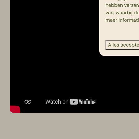
hebben verzam
van, waarbij d
meer informat
Alles accept