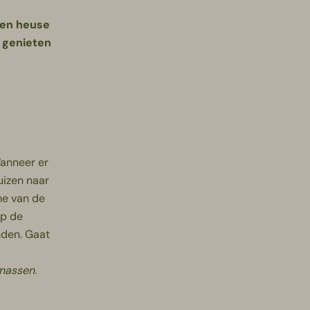
een heuse
r genieten
Wanneer er
uizen naar
me van de
op de
nden. Gaat
massen.