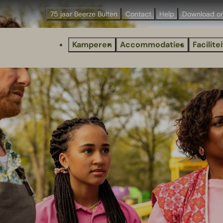
75 jaar Beerze Bulten
Contact
Help
Download o
Kamperen
Accommodaties
Facilite