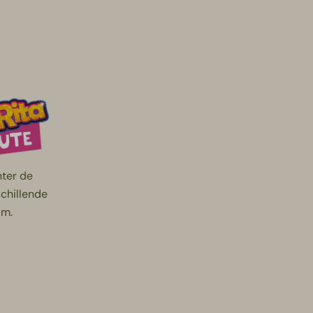
hter de
schillende
lm.