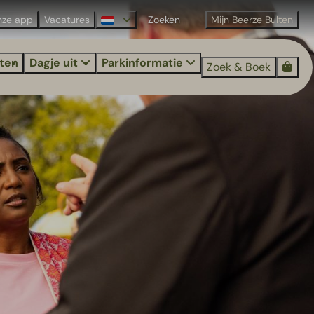
nze app
Vacatures
Mijn Beerze Bulten
iten
Dagje uit
Parkinformatie
Zoek & Boek