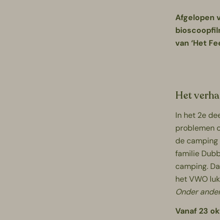
Afgelopen 
bioscoopfil
van ‘Het Fe
Het verha
In het 2e d
problemen o
de camping (
familie Dub
camping. Da
het VWO luk
Onder ander
Vanaf 23 ok