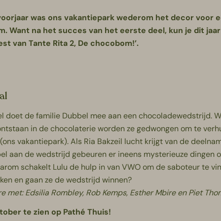
voorjaar was ons vakantiepark wederom het decor voor 
m. Want na het succes van het eerste deel, kun je dit jaa
est van Tante Rita 2, De chocobom!’.
al
eel doet de familie Dubbel mee aan een chocoladewedstrijd. 
ntstaan in de chocolaterie worden ze gedwongen om te verh
ons vakantiepark). Als Ria Bakzeil lucht krijgt van de deelna
bel aan de wedstrijd gebeuren er ineens mysterieuze dingen 
arom schakelt Lulu de hulp in van VWO om de saboteur te vi
ken en gaan ze de wedstrijd winnen?
e met: Edsilia Rombley, Rob Kemps, Esther Mbire en Piet Tho
tober te zien op Pathé Thuis!