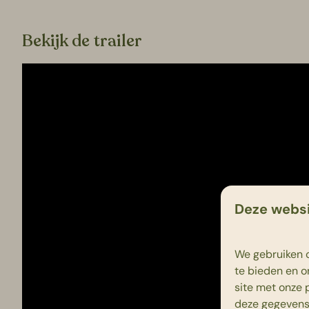
Bekijk de trailer
Deze websi
We gebruiken c
te bieden en o
site met onze 
deze gegevens 