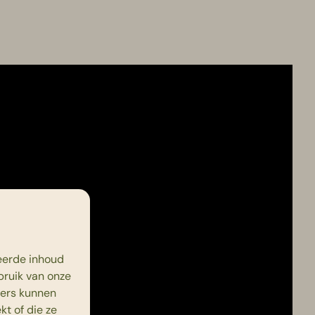
eerde inhoud
bruik van onze
ners kunnen
t of die ze