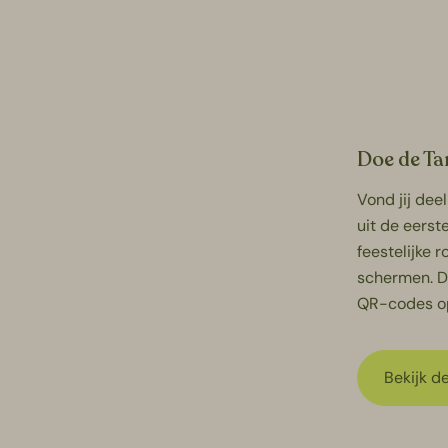
Doe de
Ta
Vond jij
deel
uit de eerst
feestelijke r
schermen. De
QR-codes op,
Bekijk de