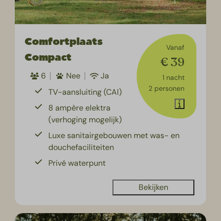
Comfortplaats
Vanaf
Compact
€ 39
6
Nee
Ja
1 nacht
2 personen
TV-aansluiting (CAI)
8 ampère elektra
(verhoging mogelijk)
Luxe sanitairgebouwen met was- en
douchefaciliteiten
Privé waterpunt
Bekijken