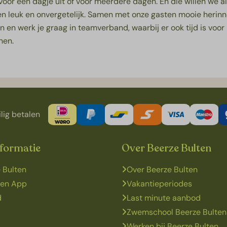
or een dagje uit of voor meerdere dagen. En die willen we all
ssen leuk en onvergetelijk. Samen met onze gasten mooie herin
en werk je graag in teamverband, waarbij er ook tijd is voor l
nen.
lig betalen
nformatie
Over Beerze Bulten
 Bulten
Over Beerze Bulten
ten App
Vakantieperiodes
d
Last minute aanbod
Zwemschool Beerze Bulten
Werken bij Beerze Bulten