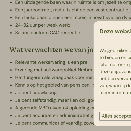
Een uitdagende baan waarin ruimte is om jezelf te ont
Een jaarcontract, met uitzicht op een vast contract bi
Een leuke baan binnen een mooie, innovatieve en dyn
24-32 uur per week werk;
Deze websi
Salaris conform CAO recreatie.
Wat verwachten we van jou?
We gebruiken c
te bieden en o
Relevante werkervaring is een pre;
site met onze 
Ervaring met softwarepakket Nmbrs is een pre;
deze gegevens 
Het fungeren als vraagbaak voor medewerkers en leidi
hebben verzam
Kennis op het gebied van pensioen, loonheffing en act
van, waarbij d
meer informat
Je bent nauwkeurig.
Je bent zelfstandig, maar kan ook goed in een team w
Afgeronde MBO niveau 4 opleiding en PDL diploma.
Je bent accuraat en administratief goed onderlegd.
Alles accept
Je bent communicatief vaardig, zowel mondeling als sch