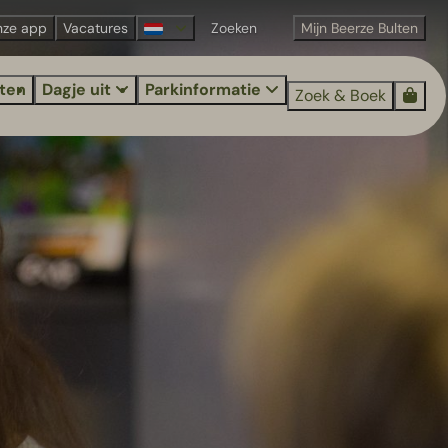
nze app
Vacatures
Mijn Beerze Bulten
iten
Dagje uit
Parkinformatie
Zoek & Boek