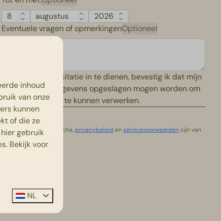
Eventuele vragen of opmerkingen
Optioneel
Door deze sollicitatie in te dienen, bevestig ik dat mijn
eerde inhoud
persoonlijke gegevens opgeslagen mogen worden om
bruik van onze
mijn sollicitatie te kunnen verwerken.
ners kunnen
Versturen
t of die ze
Beveiligd door reCaptcha,
privacybeleid
en
servicevoorwaarden
zijn van
hier gebruik
toepassing.
s. Bekijk voor
NL