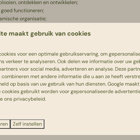
plooien, ontdekken en ontwikkelen;
j goed functioneren;
amische organisatie;
te maakt gebruik van cookies
ookies voor een optimale gebruikservaring, om gepersonalis
ns verkeer te analyseren. Ook delen we informatie over uw ge
partners voor social media, adverteren en analyse. Deze part
combineren met andere informatie die u aan ze heeft verstrek
nggevenden over salaris gerelateerde zaken.
eld op basis van uw gebruik van hun diensten.
Google
maakt 
uele wetgeving.
e cookies gebruikt worden voor gepersonaliseerde advertentie
ie ons
privacybeleid
.
erken;
eren
Zelf instellen
riftelijk.