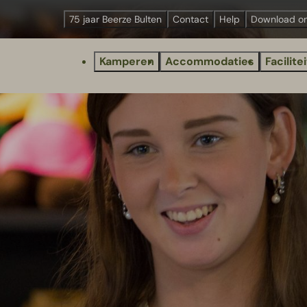
75 jaar Beerze Bulten
Contact
Help
Download o
Kamperen
Accommodaties
Facilite