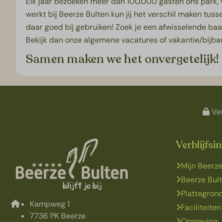
Elk jaar bezoeken meer dan 100.000 gasten ons park, vo
werkt bij Beerze Bulten kun jij het verschil maken tu
daar goed bij gebruiken! Zoek je een afwisselende baan 
Bekijk dan onze algemene vacatures of vakantie/bijba
Samen maken we het onvergetelijk!
Vei
Verblijfsi
Mijn Beerze
Beerze Bul
Plattegron
Kampweg 1
Faciliteiten
7736 PK Beerze
Omgeving