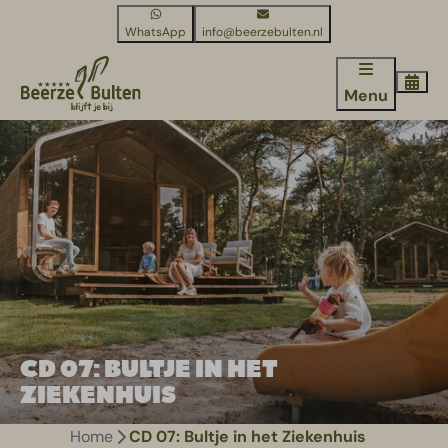
WhatsApp
info@beerzebulten.nl
Menu
CD 07: BULTJE IN HET
ZIEKENHUIS
Home
CD 07: Bultje in het Ziekenhuis