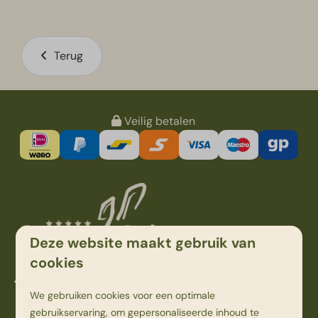
Terug
Veilig betalen
Deze website maakt gebruik van
cookies
Kampweg 1
We gebruiken cookies voor een optimale
7736 PK Beerze
gebruikservaring, om gepersonaliseerde inhoud te
Overijssel