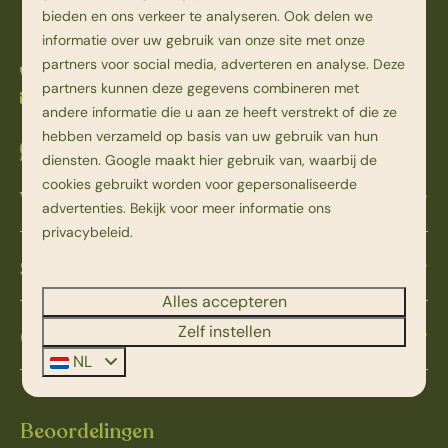
bieden en ons verkeer te analyseren. Ook delen we
Nederland
informatie over uw gebruik van onze site met onze
partners voor social media, adverteren en analyse. Deze
0523 251 398
partners kunnen deze gegevens combineren met
info@beerzebulten.nl
andere informatie die u aan ze heeft verstrekt of die ze
hebben verzameld op basis van uw gebruik van hun
App met ons
diensten.
Google
maakt hier gebruik van, waarbij de
cookies gebruikt worden voor gepersonaliseerde
Verblijfsinformatie
advertenties. Bekijk voor meer informatie ons
privacybeleid
.
Service & contact
Alles accepteren
Zelf instellen
Over Beerze Bulten
NL
Beoordelingen