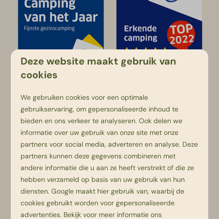
Deze website maakt gebruik van
cookies
ANWB Topcamping
We gebruiken cookies voor een optimale
gebruikservaring, om gepersonaliseerde inhoud te
Beerze Bulten wordt al jaren met 5-sterren
bieden en ons verkeer te analyseren. Ook delen we
gewaardeerd door de ANWB.
informatie over uw gebruik van onze site met onze
partners voor social media, adverteren en analyse. Deze
Luxe sanitairgebouwen
partners kunnen deze gegevens combineren met
andere informatie die u aan ze heeft verstrekt of die ze
Op Beerze Bulten zijn vier verwarmde
hebben verzameld op basis van uw gebruik van hun
sanitairgebouwen welke deels onder de grond
diensten.
Google
maakt hier gebruik van, waarbij de
liggen. Ook is er aangepast sanitair voor
cookies gebruikt worden voor gepersonaliseerde
mindervaliden.
advertenties. Bekijk voor meer informatie ons