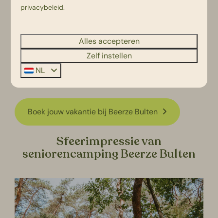
privacybeleid
.
Comfortabele accommodaties
Alles accepteren
Is kamperen niet helemaal (meer) iets voor jou? Bij
Beerze Bulten zijn ook comfortabele accommodaties
Zelf instellen
met diverse gemakken te vinden.
NL
Boek jouw vakantie bij Beerze Bulten
Sfeerimpressie van
seniorencamping Beerze Bulten