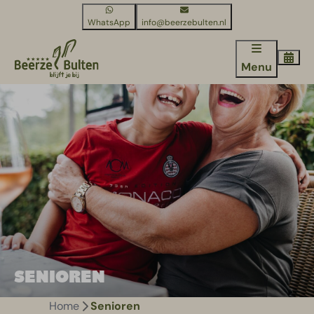
WhatsApp
info@beerzebulten.nl
Menu
SENIOREN
Home
Senioren