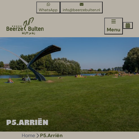
WhatsApp
info@beerzebulten.nl
Menu
P5.ARRIËN
Home
P5.Arriën