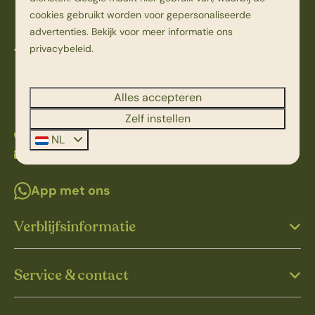
cookies gebruikt worden voor gepersonaliseerde
advertenties. Bekijk voor meer informatie ons
privacybeleid
.
Kampweg 1
7736 PK Beerze
Overijssel
Alles accepteren
Nederland
Zelf instellen
0523 251 398
NL
info@beerzebulten.nl
App met ons
Verblijfsinformatie
Service & contact