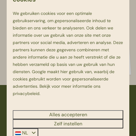
We gebruiken cookies voor een optimale
gebruikservaring, om gepersonaliseerde inhoud te
Ben jij een echte kaboutervriend? Loop dan
bieden en ons verkeer te analyseren. Ook delen we
over het Kabouterpad in het Zandstuvebos
informatie over uw gebruik van onze site met onze
in Vroomshoop. Tijdens deze wandelroute
partners voor social media, adverteren en analyse. Deze
partners kunnen deze gegevens combineren met
van ca. 1 km zijn er verschillende kabouters
andere informatie die u aan ze heeft verstrekt of die ze
en dieren te ontdekken. Het kabouterpad is
hebben verzameld op basis van uw gebruik van hun
de gehele dag geopend.
diensten.
Google
maakt hier gebruik van, waarbij de
cookies gebruikt worden voor gepersonaliseerde
advertenties. Bekijk voor meer informatie ons
privacybeleid
.
Veilig betalen
Alles accepteren
Zelf instellen
NL