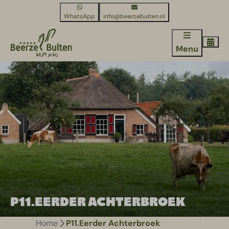
WhatsApp
info@beerzebulten.nl
Menu
P11.EERDER ACHTERBROEK
Home
P11.Eerder Achterbroek