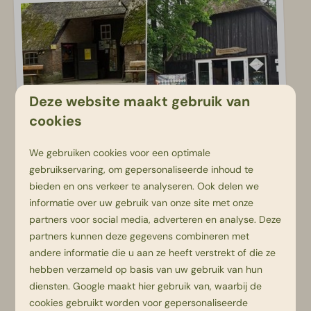
Deze website maakt gebruik van
cookies
We gebruiken cookies voor een optimale
Als je de rode of oranje route loopt kom je
gebruikservaring, om gepersonaliseerde inhoud te
langs Boerderij De Meulenhorst en Pauw
bieden en ons verkeer te analyseren. Ook delen we
Bierbrouwerij. Bij De Meulenhorst kun je
informatie over uw gebruik van onze site met onze
genieten van een heerlijk ambachtelijk ijsje
partners voor social media, adverteren en analyse. Deze
partners kunnen deze gegevens combineren met
en kunnen de kinderen ervaren hoe het
andere informatie die u aan ze heeft verstrekt of die ze
leven is op de boerderij! Naast deze
hebben verzameld op basis van uw gebruik van hun
boerderij zit bierbrouwerij Pauw gevestigd.
diensten.
Google
maakt hier gebruik van, waarbij de
Op ambachtelijke wijze brouwen ze bij Pauw
cookies gebruikt worden voor gepersonaliseerde