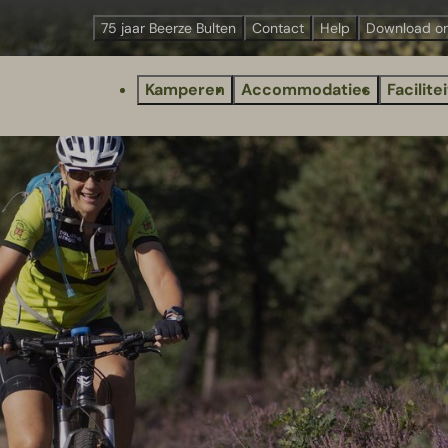
75 jaar Beerze Bulten
Contact
Help
Download o
Kamperen
Accommodaties
Facilite