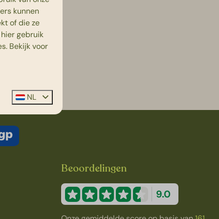
ners kunnen
t of die ze
hier gebruik
s. Bekijk voor
NL
Beoordelingen
9.0
Onze gemiddelde score op basis van
161