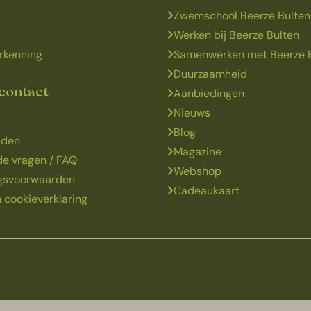
Zwemschool Beerze Bulten
Werken bij Beerze Bulten
rkenning
Samenwerken met Beerze 
Duurzaamheid
 contact
Aanbiedingen
Nieuws
Blog
jden
Magazine
de vragen / FAQ
Webshop
ngsvoorwaarden
Cadeaukaart
 cookieverklaring