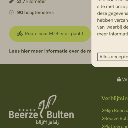
21,7
kilometer
site met onze 
90
hoogtemeters
deze gegevens 
hebben verzam
van, waarbij d
Route naar MTB-startpunt 1
meer informat
Lees hier
meer informatie over de mountainbike rou
Alles accept
Vei
Verblijfsi
Mijn Beerze
Beerze Bul
Plattegron