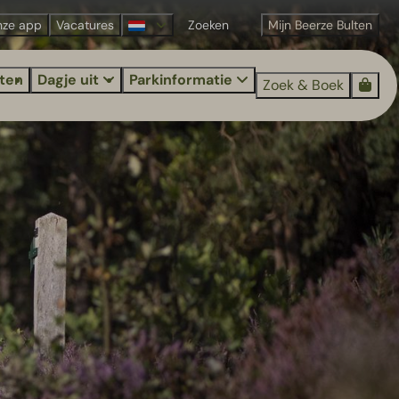
nze app
Vacatures
Mijn Beerze Bulten
iten
Dagje uit
Parkinformatie
Zoek & Boek