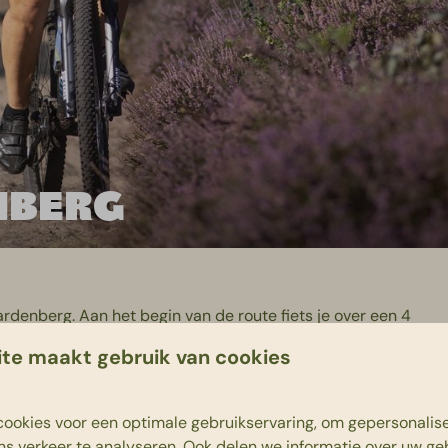
NBERG
denberg. Aan het begin van de route fiets je over een 4
je veel snelheid maken, terwijl je tussen de bomen door
te maakt gebruik van cookies
weinig tot geen hoogteverschil. Je kunt de route starten bij
en kleine 4 kilometer fietsen.
ookies voor een optimale gebruikservaring, om gepersonalis
ns verkeer te analyseren. Ook delen we informatie over uw ge