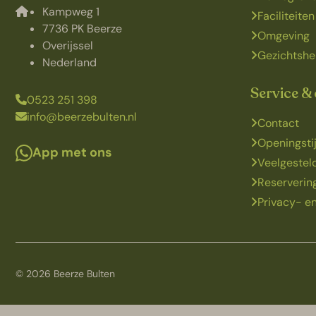
Kampweg 1
Faciliteiten
7736 PK Beerze
Omgeving
Overijssel
Gezichtshe
Nederland
Service &
0523 251 398
info@beerzebulten.nl
Contact
Openingsti
App met ons
Veelgestel
Reserveri
Privacy- en
© 2026 Beerze Bulten