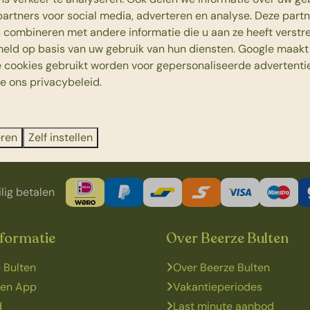
partners voor social media, adverteren en analyse. Deze part
combineren met andere informatie die u aan ze heeft verstrek
eld op basis van uw gebruik van hun diensten.
Google
maakt 
e cookies gebruikt worden voor gepersonaliseerde advertentie
ie ons
privacybeleid
.
te door Hardenberg.
eren
Zelf instellen
lig betalen
nformatie
Over Beerze Bulten
 Bulten
Over Beerze Bulten
ten App
Vakantieperiodes
d
Last minute aanbod