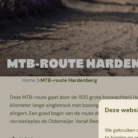
MTB-ROUTE HARDE
Home
MTB-route Hardenberg
Deze MTB-route gaat door de 1100 grote boswachterij Har
kilometer lange singletrack met bosongergrond. Hier kun 
Deze websi
slingert. Een goed begin van de route dus! De route kent 
recreatieplas de Oldemeijer. Vanaf Beerze Bulten is dit e
We gebruiken c
te bieden en o