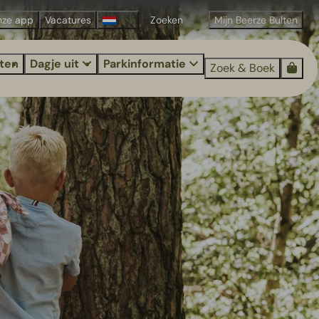
nze app
Vacatures
Mijn Beerze Bulten
iten
Dagje uit
Parkinformatie
Zoek & Boek