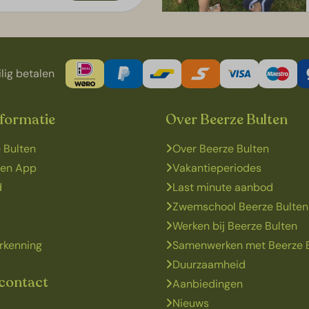
lig betalen
nformatie
Over Beerze Bulten
 Bulten
Over Beerze Bulten
ten App
Vakantieperiodes
d
Last minute aanbod
Zwemschool Beerze Bulten
Werken bij Beerze Bulten
rkenning
Samenwerken met Beerze 
Duurzaamheid
 contact
Aanbiedingen
Nieuws