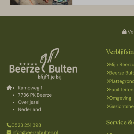
Vei
Verblijfsi
Mijn Beerze
Beerze Bul
Plattegron
Kampweg 1
Faciliteiten
7736 PK Beerze
Omgeving
Overijssel
Gezichtshe
Nederland
Service &
0523 251 398
info@beerzebulten.nl