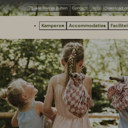
75 jaar Beerze Bulten
Contact
Help
Download o
Kamperen
Accommodaties
Facilite