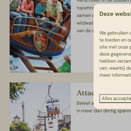
Verscholen in de bossen 
topattracties en shows op
Deze websi
samen spetterende water
wildwaterbanen of zet de 
van de drie achtbanen!
We gebruiken c
te bieden en o
site met onze 
deze gegevens 
hebben verzam
van, waarbij d
meer informat
Attactiepark Sl
Alles accept
Beleef als cowboy of ind
in meer dan dertig spann