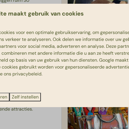
liggen ruim 30
 jullie te wachten. Beleef
te maakt gebruik van cookies
pret in de twee
wereld op z’n kop in één
ookies voor een optimale gebruikservaring, om gepersonalis
ns verkeer te analyseren. Ook delen we informatie over uw ge
partners voor social media, adverteren en analyse. Deze part
combineren met andere informatie die u aan ze heeft verstrek
Meer
eld op basis van uw gebruik van hun diensten.
Google
maakt 
e cookies gebruikt worden voor gepersonaliseerde advertentie
ie ons
privacybeleid
.
agharen
eren
Zelf instellen
iaan een geweldig avontuur
ende attracties.