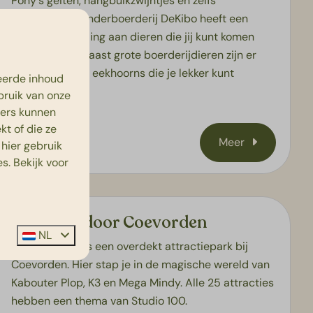
Pony's geiten, hangbuikzwijntjes en zelfs
struisvogels! Kinderboerderij DeKibo heeft een
bonte verzameling aan dieren die jij kunt komen
bewonderen! Naast grote boerderijdieren zijn er
ook konijnen en eekhoorns die je lekker kunt
eerde inhoud
knuffelen!
bruik van onze
ners kunnen
t of die ze
Meer
hier gebruik
s. Bekijk voor
Plopsa Indoor Coevorden
NL
Plopsa Indoor is een overdekt attractiepark bij
Coevorden. Hier stap je in de magische wereld van
Kabouter Plop, K3 en Mega Mindy. Alle 25 attracties
hebben een thema van Studio 100.