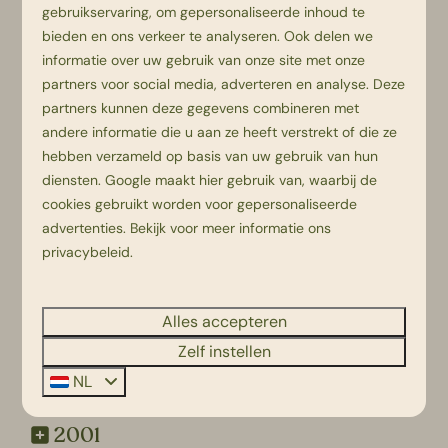
2011
gebruikservaring, om gepersonaliseerde inhoud te
bieden en ons verkeer te analyseren. Ook delen we
2010
informatie over uw gebruik van onze site met onze
partners voor social media, adverteren en analyse. Deze
2009
partners kunnen deze gegevens combineren met
andere informatie die u aan ze heeft verstrekt of die ze
2008
hebben verzameld op basis van uw gebruik van hun
diensten.
Google
maakt hier gebruik van, waarbij de
2007
cookies gebruikt worden voor gepersonaliseerde
advertenties. Bekijk voor meer informatie ons
2006
privacybeleid
.
2005
Alles accepteren
2004
Zelf instellen
NL
2003
2001