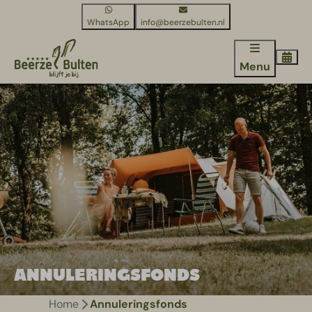
WhatsApp
info@beerzebulten.nl
Menu
ANNULERINGSFONDS
Home
Annuleringsfonds