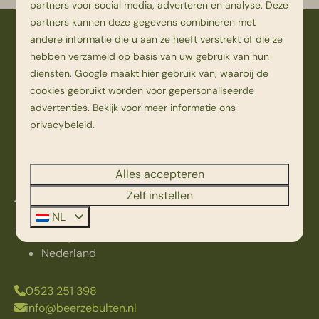
partners voor social media, adverteren en analyse. Deze
partners kunnen deze gegevens combineren met
andere informatie die u aan ze heeft verstrekt of die ze
Veilig betalen
hebben verzameld op basis van uw gebruik van hun
diensten.
Google
maakt hier gebruik van, waarbij de
cookies gebruikt worden voor gepersonaliseerde
advertenties. Bekijk voor meer informatie ons
privacybeleid
.
Alles accepteren
Zelf instellen
Kampweg 1
NL
7736 PK Beerze
Overijssel
Nederland
0523 251 398
info@beerzebulten.nl