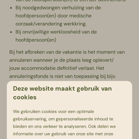
Bij noodgedwongen verhuizing van de
hoofdpersoon(en) door medische
oorzaak/verandering werkkring.
Bij onvrijwillige werkloosheid van de
hoofdpersoon(en)
Bij het afbreken van de vakantie is het moment van
annuleren wanneer je de plaats leeg oplevert/
jouw accommodatie definitief verlaat. Het
annuleringsfonds is niet van toepassing bij bijv.
griep, slecht weer, echtscheiding of pandemie.
Deze website maakt gebruik van
cookies
Indien je geen annuleringsfonds afsluit en toch
annuleert, hanteren wij de
Recron Voorwaarden
.
We gebruiken cookies voor een optimale
gebruikservaring, om gepersonaliseerde inhoud te
Je kunt het annuleringsfonds bijboeken tijdens het
bieden en ons verkeer te analyseren. Ook delen we
maken van je reservering.
informatie over uw gebruik van onze site met onze