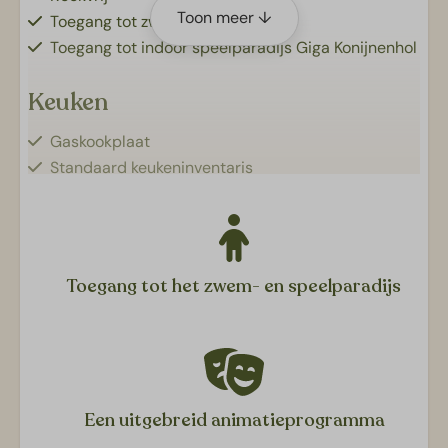
Toon meer ↓
Toegang tot zwemparadijs
Toegang tot indoor speelparadijs Giga Konijnenhol
Keuken
Gaskookplaat
Standaard keukeninventaris
Koelkast met vriesvak
Filterkoffiezetapparaat (No. 4)
Magnetron
Vaatwasser
Toegang tot het zwem- en speelparadijs
Waterkoker
Servicepakket
Sanitair
Badkamer: Douche, wastafel en toilet
Een uitgebreid animatieprogramma