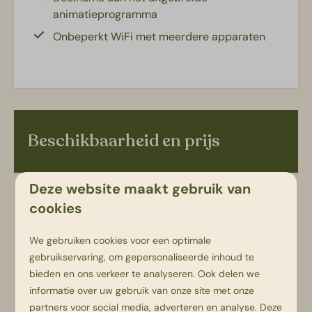
Kinderfaciliteiten
animatieprogramma
Onbeperkt WiFi met meerdere apparaten
Campingbed: 1
Kinderstoel: 1
Toegankelijkheid
Parkeren op centrale parkeerplaats
Beschikbaarheid en prijs
Deze website maakt gebruik van
2 gasten
cookies
We gebruiken cookies voor een optimale
vr
21-08-2026
ma
24-08-2026
gebruikservaring, om gepersonaliseerde inhoud te
bieden en ons verkeer te analyseren. Ook delen we
do
vr
za
informatie over uw gebruik van onze site met onze
20 aug
21 aug
22 aug
partners voor social media, adverteren en analyse. Deze