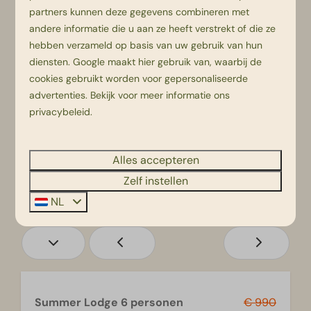
—
—
—
1 nacht
partners kunnen deze gegevens combineren met
andere informatie die u aan ze heeft verstrekt of die ze
—
—
—
2 nachten
hebben verzameld op basis van uw gebruik van hun
diensten.
Google
maakt hier gebruik van, waarbij de
—
€ 856
—
3 nachten
cookies gebruikt worden voor gepersonaliseerde
advertenties. Bekijk voor meer informatie ons
—
—
—
4 nachten
privacybeleid
.
—
—
—
5 nachten
Alles accepteren
—
—
—
6 nachten
Zelf instellen
—
€ 1.622
—
7 nachten
NL
Summer Lodge 6 personen
€ 990