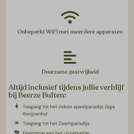
Buiten
Terrasmeubilair (deels verstelbaar)
Overkapte veranda
Onbeperkt WiFi met meerdere apparaten
Slaapkamers
Slaapkamer: Eén tweepersoonsbed
2e slaapkamer: Twee eenpersoonsbedden
3e slaapkamer: Eén tweepersoonsbed
Duurzame gastvrijheid
Woonruimte
Altijd inclusief tijdens jullie verblijf
bij Beerze Bulten:
Zithoek
Eethoek
Toegang tot het indoor speelparadijs Giga
Konijnenhol
Flatscreen TV
Gashaard
Toegang tot het Zwemparadijs
Deelname aan het uitgebreide