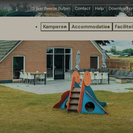
75 jaar Beerze Bulten
Contact
Help
Download o
Kamperen
Accommodaties
Facilite