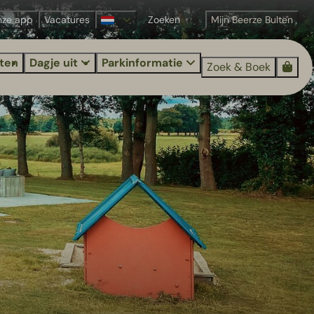
nze app
Vacatures
Mijn Beerze Bulten
iten
Dagje uit
Parkinformatie
Zoek & Boek