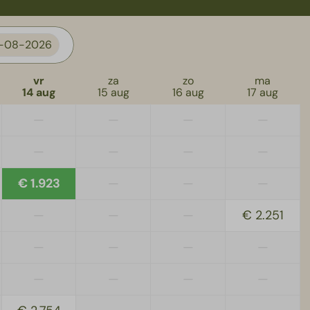
n houten
7-08-2026
vr
za
zo
ma
14 aug
15 aug
16 aug
17 aug
n
Toegankelijkheid
—
—
—
—
Diverse parkeerplaatsen bij
en onderaan de
accommodatie
—
—
—
—
€ 1.923
—
—
—
—
—
—
€ 2.251
—
—
—
—
—
—
—
—