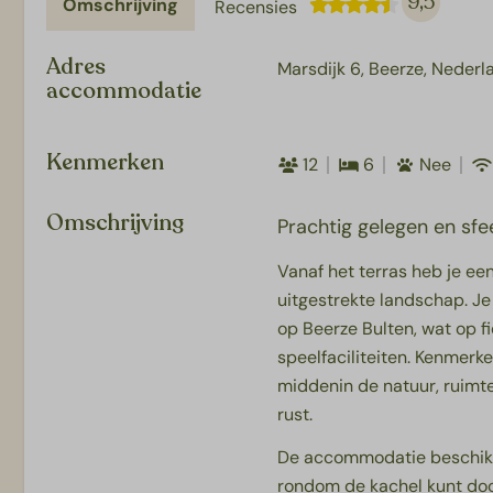
9,5
Omschrijving
Recensies
Adres
Marsdijk 6, Beerze, Nederl
accommodatie
Kenmerken
12
6
Nee
Omschrijving
Prachtig gelegen en sf
Vanaf het terras heb je een
uitgestrekte landschap. Je 
op Beerze Bulten, wat op fi
speelfaciliteiten. Kenmerk
middenin de natuur, ruimtel
rust.
De accommodatie beschikt
rondom de kachel kunt doo