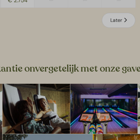
€ 2.754
—
—
—
Later
antie onvergetelijk met onze gave 