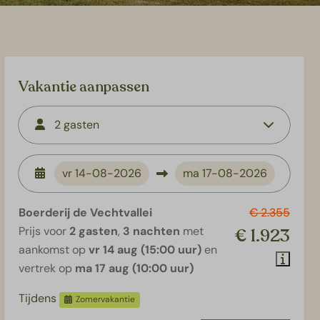
Vakantie aanpassen
2 gasten
vr
14-08-2026
ma
17-08-2026
Boerderij de Vechtvallei
€ 2.355
Prijs voor
2 gasten
,
3 nachten
met
€ 1.923
aankomst op
vr 14 aug (15:00 uur)
en
vertrek op
ma 17 aug (10:00 uur)
Tijdens
Zomervakantie