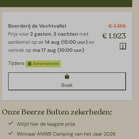
Boerderij de Vechtvallei
€ 2.355
Prijs voor
2 gasten
,
3 nachten
met
€ 1.923
aankomst op
vr 14 aug (15:00 uur)
en
vertrek op
ma 17 aug (10:00 uur)
Tijdens
Zomervakantie
Boek
Onze Beerze Bulten zekerheden:
Altijd hier de laagste prijs
Winnaar ANWB Camping van het Jaar 2026