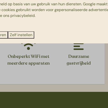
eld op basis van uw gebruik van hun diensten.
Google
maakt 
Buiten
e cookies gebruikt worden voor gepersonaliseerde advertentie
ie ons
privacybeleid
.
he, wastafel
Terrasmeubilair
Stenen barbecue
ie verblijf bij Beerze Bulten:
n wastafel
eren
Zelf instellen
n wastafel
Woonruimte
Onbeperkt WiFi met
Duurzame
meerdere apparaten
gastvrijheid
persoonsbed
Eethoek
pelbed
Zithoek
Flatscreen TV
Houtkachel