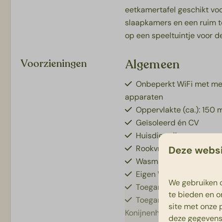
eetkamertafel geschikt voo
slaapkamers en een ruim ter
op een speeltuintje voor d
Algemeen
Voorzieningen
Onbeperkt WiFi met m
apparaten
Oppervlakte (ca.): 150 
Geïsoleerd én CV
Huisdiervrij
Rookvrij
Deze websi
Wasmachine
Eigen WiFi in accommo
We gebruiken c
Toegang tot zwemparad
te bieden en o
Toegang tot indoor spe
site met onze 
Konijnenhol
deze gegevens 