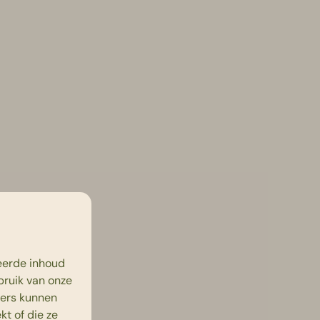
eerde inhoud
bruik van onze
ners kunnen
t of die ze