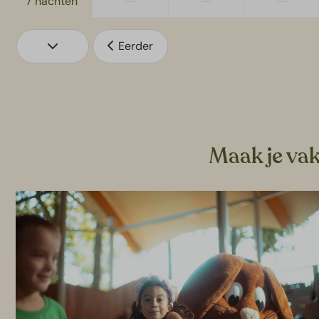
—
—
—
7 nachten
Eerder
Maak je vak