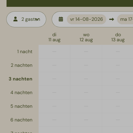
eenpersoonsbedden
6e slaapkamer: Twee
eenpersoonsbedden en ee
2 gasten
vr
14-08-2026
ma
1
ledikant
di
wo
do
11 aug
12 aug
13 aug
Kinderfaciliteite
—
—
—
1 nacht
Aankleedtafel
Traphekjes (bovenaan 
—
—
—
2 nachten
trap)
Campingbed: 1
—
—
—
3 nachten
Houten ledikant: 1
—
Kinderstoel: 2
—
—
4 nachten
—
—
—
5 nachten
—
—
—
6 nachten