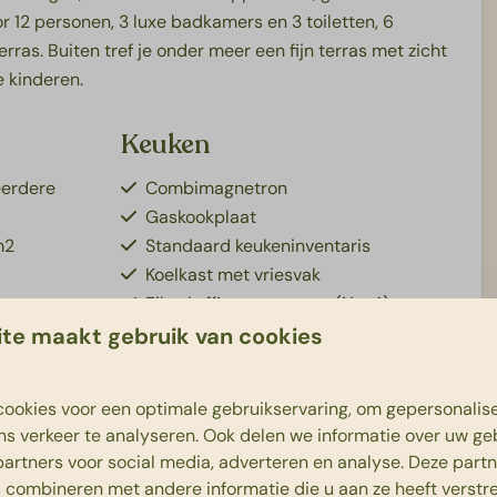
r 12 personen, 3 luxe badkamers en 3 toiletten, 6
ras. Buiten tref je onder meer een fijn terras met zicht
e kinderen.
Keuken
eerdere
Combimagnetron
Gaskookplaat
m2
Standaard keukeninventaris
Koelkast met vriesvak
Filterkoffiezetapparaat (No. 4)
Vaatwasser
te maakt gebruik van cookies
Toon meer ↓
Waterkoker
datie
Servicepakket
ookies voor een optimale gebruikservaring, om gepersonalis
ijs
ns verkeer te analyseren. Ook delen we informatie over uw ge
elparadijs Giga
partners voor social media, adverteren en analyse. Deze part
combineren met andere informatie die u aan ze heeft verstrek