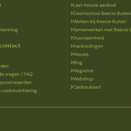
d
Last minute aanbod
Zwemschool Beerze Bulten
Werken bij Beerze Bulten
rkenning
Samenwerken met Beerze 
Duurzaamheid
 contact
Aanbiedingen
Nieuws
Blog
jden
Magazine
de vragen / FAQ
Webshop
ngsvoorwaarden
Cadeaukaart
 cookieverklaring