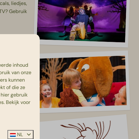
als, liedjes,
 TV? Gebruik
, Bibi en
edia! Giga
eerde inhoud
bruik van onze
ners kunnen
t of die ze
hier gebruik
s. Bekijk voor
de tijd zullen
NL