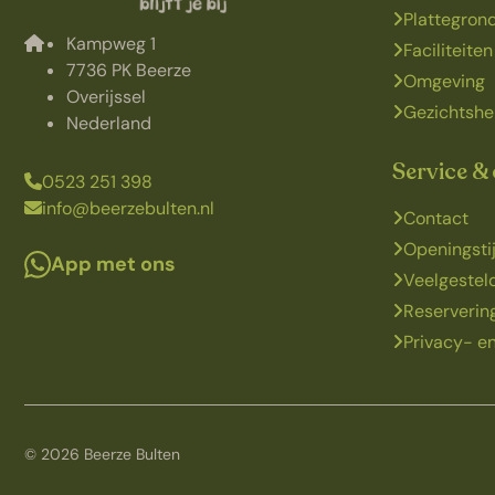
Plattegron
Kampweg 1
Faciliteiten
7736 PK Beerze
Omgeving
Overijssel
Gezichtshe
Nederland
Service &
0523 251 398
info@beerzebulten.nl
Contact
Openingsti
App met ons
Veelgestel
Reserveri
Privacy- en
© 2026 Beerze Bulten