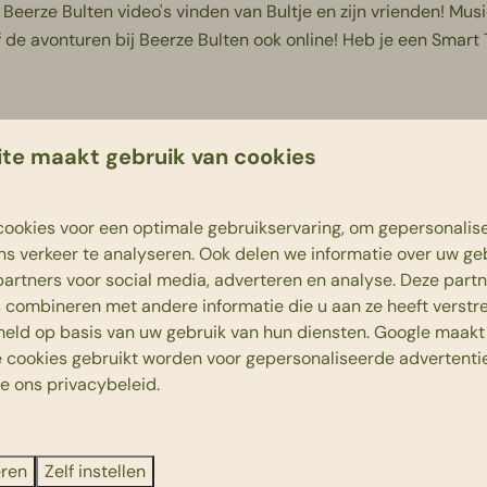
Beerze Bulten video's vinden van Bultje en zijn vrienden! Music
f de avonturen bij Beerze Bulten ook online! Heb je een Smart
n de app
te maakt gebruik van cookies
 met de leukste Beerze Bulten 'stickers', van onder meer Bultje
probeer het zelf en vergeet ze vooral niet te delen op social m
ookies voor een optimale gebruikservaring, om gepersonalis
ns verkeer te analyseren. Ook delen we informatie over uw ge
partners voor social media, adverteren en analyse. Deze part
combineren met andere informatie die u aan ze heeft verstrek
eld op basis van uw gebruik van hun diensten.
Google
maakt 
potify
e cookies gebruikt worden voor gepersonaliseerde advertentie
ie ons
privacybeleid
.
vinden op
Spotify
. Ken jij onze liedjes al uit je hoofd? De komen
eren
Zelf instellen