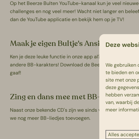
Op het Beerze Bulten
YouTube-kanaal
kun je veel nieuwe 
challenges en nog veel meer! Wacht niet langer en belee
dan de YouTube applicatie en bekijk hem op je TV!
Maak je eigen Bultje's Ansichtkaart i
Deze websi
Ken je deze leuke functie in onze app al? Pimp jouw foto's
andere BB-karakters! Download de
Beerze Bulten app
, 
We gebruiken c
te bieden en o
gaaf!
site met onze 
deze gegevens 
hebben verzam
Zing en dans mee met BB-liedjes op S
van, waarbij d
meer informat
Naast onze bekende CD's zijn we sinds vorig jaar ook te 
we nog meer BB-liedjes toevoegen.
Alles accept