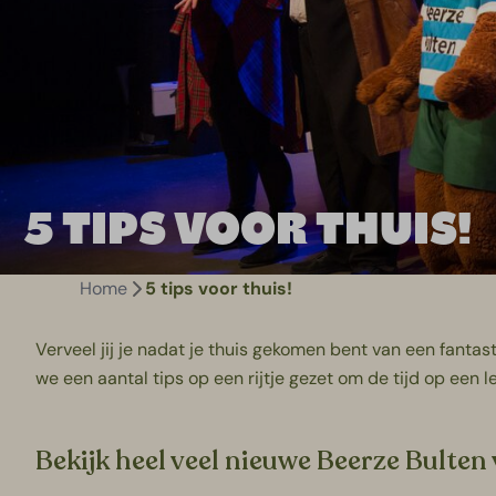
5 TIPS VOOR THUIS!
Home
5 tips voor thuis!
Verveel jij je nadat je thuis gekomen bent van een fantas
we een aantal tips op een rijtje gezet om de tijd op een l
Bekijk heel veel nieuwe Beerze Bulten 