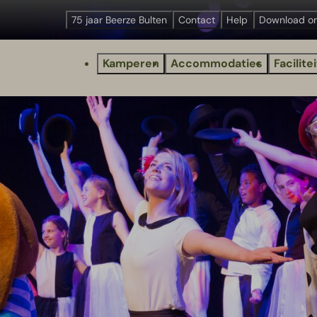
75 jaar Beerze Bulten
Contact
Help
Download o
Kamperen
Accommodaties
Facilite