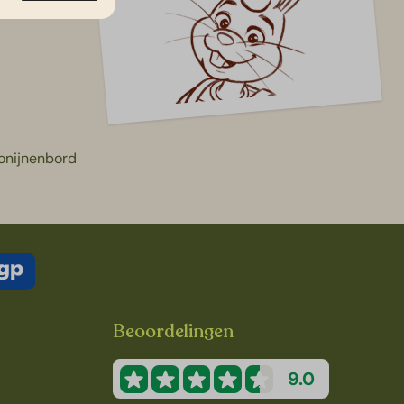
konijnenbord
Beoordelingen
9.0